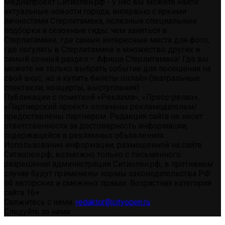
Медиапроект Ситиопен.рф - у нас вы можете найти:
актуальные новости города, интервью с яркими
личностями Стерлитамака, полезные специальные
подборки и сезонные гиды: чем заняться в
Стерлитамаке, где самые интересные места для фото,
где погулять в Стерлитамаке и множество других и
самый сочный раздел – Афиша Стерлитамака! Где вы
можете не только выбрать событие для посещения на
свой вкус, но и купить билеты онлайн (театральные
спектакли, концерты, выступления)
Публикации с пометкой «Реклама», «Пресс-релиз»,
«Партнерский проект» оплачены рекламодателем/
предоставлены партнером. Редакция сайта не несет
ответственности за достоверность информации,
содержащейся в рекламных объявлениях.
Использование информации, размещенной на сайте
Ситиопен.рф, возможно только с письменного
разрешения администрации Ситиопен.рф, в противном
случае будут применены нормы законодательства РФ
об авторских и смежных правах. Возрастная категория
сайта 16+.
Свяжитесь с нами:
redaktor@cityopen.ru
Следуйте за нами