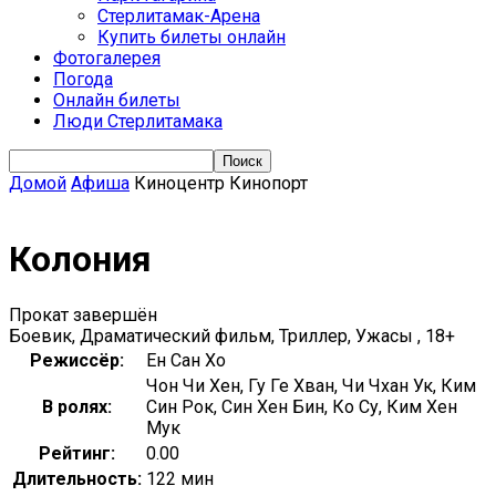
Стерлитамак-Арена
Купить билеты онлайн
Фотогалерея
Погода
Онлайн билеты
Люди Стерлитамака
Домой
Афиша
Киноцентр Кинопорт
Колония
Прокат завершён
Боевик, Драматический фильм, Триллер, Ужасы , 18+
Режиссёр:
Ен Сан Хо
Чон Чи Хен, Гу Ге Хван, Чи Чхан Ук, Ким
В ролях:
Син Рок, Син Хен Бин, Ко Су, Ким Хен
Мук
Рейтинг:
0.00
Длительность:
122 мин