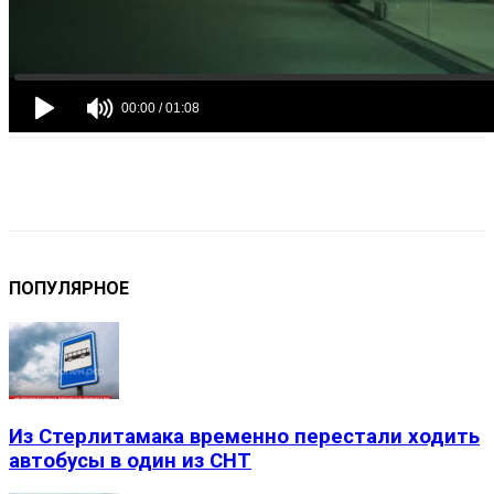
VK
Telegram
Email
Copy URL
ПОПУЛЯРНОЕ
Из Стерлитамака временно перестали ходить
автобусы в один из СНТ