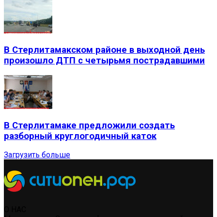
В Стерлитамакском районе в выходной день
произошло ДТП с четырьмя пострадавшими
В Стерлитамаке предложили создать
разборный круглогодичный каток
Загрузить больше
О НАС