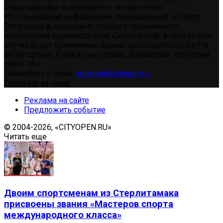
содержащейся в рекламных объявлениях.
Использование информации, размещенной на сайте
Ситиопен.рф, возможно только с письменного
разрешения администрации Ситиопен.рф, в противном
случае будут применены нормы законодательства РФ
об авторских и смежных правах. Возрастная категория
сайта 16+.
Свяжитесь с нами:
redaktor@cityopen.ru
Следуйте за нами
Реклама на сайте
Предложить событие
© 2004-2026, «CITYOPEN.RU»
Читать еще
Двоим спортсменам из Стерлитамака
присвоены звания «Мастеров спорта
международного класса»