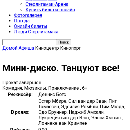
Стерлитамак-Арена
Купить билеты онлайн
Фотогалерея
Погода
Онлайн билеты
Люди Стерлитамака
Домой
Афиша
Киноцентр Кинопорт
Мини-диско. Танцуют все!
Прокат завершён
Комедия, Мюзиклы, Приключение , 6+
Режиссёр:
Деннис Ботс
Эстер Мбире, Сил ван дер Зван, Пит
Томассен, Эдсилия Ромбли, Пим Мюда,
В ролях:
Эдо Бруннер, Наджиб Амхали,
Лукреция ван дер Влот, Чанна Хьюитт,
Лоннеке ван Кримпен
Рейтинг:
0.00