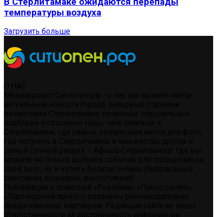
В Стерлитамаке ожидаются перепады
температуры воздуха
Загрузить больше
О НАС
Медиапроект Ситиопен.рф - у нас вы можете найти:
актуальные новости города, интервью с яркими
личностями Стерлитамака, полезные специальные
подборки и сезонные гиды: чем заняться в
Стерлитамаке, где самые интересные места для фото,
где погулять в Стерлитамаке и множество других и
самый сочный раздел – Афиша Стерлитамака! Где вы
можете не только выбрать событие для посещения на
свой вкус, но и купить билеты онлайн (театральные
спектакли, концерты, выступления)
Публикации с пометкой «Реклама», «Пресс-релиз»,
«Партнерский проект» оплачены рекламодателем/
предоставлены партнером. Редакция сайта не несет
ответственности за достоверность информации,