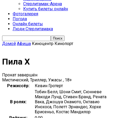
Стерлитамак-Арена
Купить билеты онлайн
Фотогалерея
Погода
Онлайн билеты
Люди Стерлитамака
Домой
Афиша
Киноцентр Кинопорт
Пила Х
Прокат завершён
Мистический, Триллер, Ужасы , 18+
Режиссёр:
Кевин Гротерт
Тобин Белл, Шони Смит, Сюнневе
Макоди Лунд, Стивен Бранд, Рената
В ролях:
Вака, Джошуа Окамото, Октавио
Инохоса, Полетт Эрнандес, Хорхе
Брисеньо, Костас Мандилор
Рейтинг:
0.00