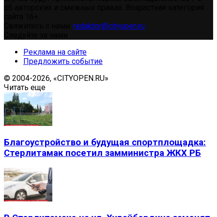
об авторских и смежных правах. Возрастная категория
сайта 16+.
Свяжитесь с нами:
redaktor@cityopen.ru
Следуйте за нами
Реклама на сайте
Предложить событие
© 2004-2026, «CITYOPEN.RU»
Читать еще
Благоустройство и будущая спортплощадка:
Стерлитамак посетил замминистра ЖКХ РБ