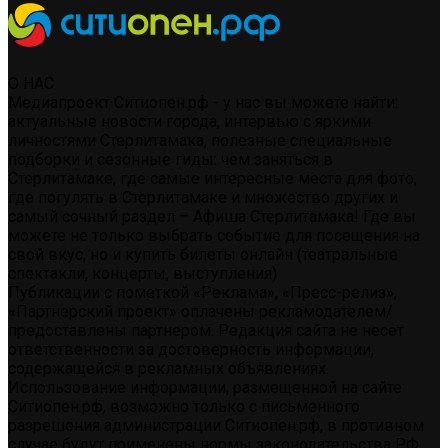
О НАС
Медиапроект Ситиопен.рф - у нас вы можете найти:
актуальные новости города, интервью с яркими
личностями Стерлитамака, полезные специальные
подборки и сезонные гиды: чем заняться в
Стерлитамаке, где самые интересные места для фото,
где погулять в Стерлитамаке и множество других и
самый сочный раздел – Афиша Стерлитамака! Где вы
можете не только выбрать событие для посещения на
свой вкус, но и купить билеты онлайн (театральные
спектакли, концерты, выступления)
Публикации с пометкой «Реклама», «Пресс-релиз»,
«Партнерский проект» оплачены рекламодателем/
предоставлены партнером. Редакция сайта не несет
ответственности за достоверность информации,
содержащейся в рекламных объявлениях.
Использование информации, размещенной на сайте
Ситиопен.рф, возможно только с письменного
разрешения администрации Ситиопен.рф, в противном
случае будут применены нормы законодательства РФ