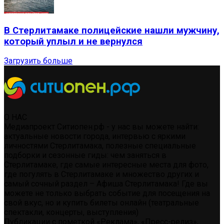
В Стерлитамаке полицейские нашли мужчину,
который уплыл и не вернулся
Загрузить больше
О НАС
Медиапроект Ситиопен.рф - у нас вы можете найти:
актуальные новости города, интервью с яркими
личностями Стерлитамака, полезные специальные
подборки и сезонные гиды: чем заняться в
Стерлитамаке, где самые интересные места для фото,
где погулять в Стерлитамаке и множество других и
самый сочный раздел – Афиша Стерлитамака! Где вы
можете не только выбрать событие для посещения на
свой вкус, но и купить билеты онлайн (театральные
спектакли, концерты, выступления)
Публикации с пометкой «Реклама», «Пресс-релиз»,