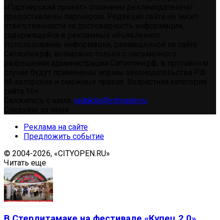
«Партнерский проект» оплачены рекламодателем/
предоставлены партнером. Редакция сайта не несет
ответственности за достоверность информации,
содержащейся в рекламных объявлениях.
Использование информации, размещенной на сайте
Ситиопен.рф, возможно только с письменного
разрешения администрации Ситиопен.рф, в противном
случае будут применены нормы законодательства РФ
об авторских и смежных правах. Возрастная категория
сайта 16+.
Свяжитесь с нами:
redaktor@cityopen.ru
Следуйте за нами
Реклама на сайте
Предложить событие
© 2004-2026, «CITYOPEN.RU»
Читать еще
В Стерлитамаке на фестивале «Купец 2.0»