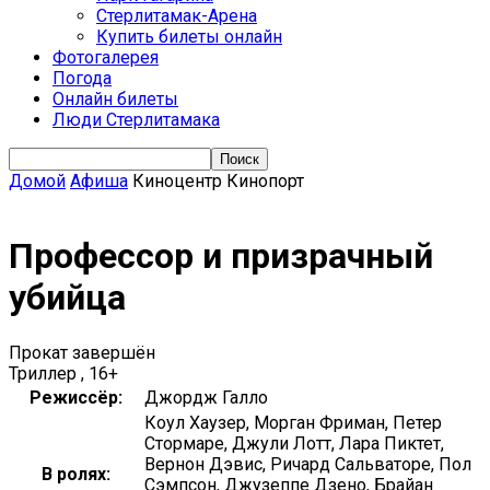
Стерлитамак-Арена
Купить билеты онлайн
Фотогалерея
Погода
Онлайн билеты
Люди Стерлитамака
Домой
Афиша
Киноцентр Кинопорт
Профессор и призрачный
убийца
Прокат завершён
Триллер , 16+
Режиссёр:
Джордж Галло
Коул Хаузер, Морган Фриман, Петер
Стормаре, Джули Лотт, Лара Пиктет,
Вернон Дэвис, Ричард Сальваторе, Пол
В ролях:
Сэмпсон, Джузеппе Дзено, Брайан