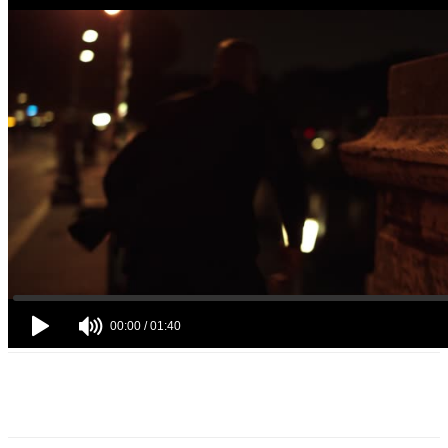
VK
Telegram
Email
Copy URL