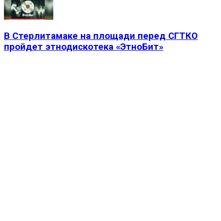
В Стерлитамаке на площади перед СГТКО
пройдет этнодискотека «ЭтноБит»