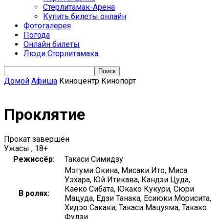
Стерлитамак-Арена
Купить билеты онлайн
Фотогалерея
Погода
Онлайн билеты
Люди Стерлитамака
Домой
Афиша
Киноцентр Кинопорт
Проклятие
Прокат завершён
Ужасы , 18+
Режиссёр:
Такаси Симидзу
Мэгуми Окина, Мисаки Ито, Миса
Уэхара, Юй Итикава, Кандзи Цуда,
Каеко Сибата, Юкако Кукури, Сюри
В ролях:
Мацуда, Едзи Танака, Есиюки Морисита,
Хидэо Сакаки, Такаси Мацуяма, Такако
Фудзи