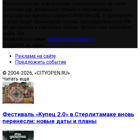
Использование информации, размещенной на сайте
Ситиопен.рф, возможно только с письменного
разрешения администрации Ситиопен.рф, в противном
случае будут применены нормы законодательства РФ
об авторских и смежных правах. Возрастная категория
сайта 16+.
Свяжитесь с нами:
redaktor@cityopen.ru
Следуйте за нами
Реклама на сайте
Предложить событие
© 2004-2026, «CITYOPEN.RU»
Читать еще
Фестиваль «Купец 2.0» в Стерлитамаке вновь
перенесли: новые даты и планы