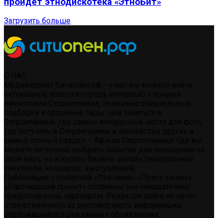
пройдет этнодискотека «ЭтноБит»
Загрузить больше
О НАС
Медиапроект Ситиопен.рф - у нас вы можете найти:
актуальные новости города, интервью с яркими
личностями Стерлитамака, полезные специальные
подборки и сезонные гиды: чем заняться в
Стерлитамаке, где самые интересные места для фото,
где погулять в Стерлитамаке и множество других и
самый сочный раздел – Афиша Стерлитамака! Где вы
можете не только выбрать событие для посещения на
свой вкус, но и купить билеты онлайн (театральные
спектакли, концерты, выступления)
Публикации с пометкой «Реклама», «Пресс-релиз»,
«Партнерский проект» оплачены рекламодателем/
предоставлены партнером. Редакция сайта не несет
ответственности за достоверность информации,
содержащейся в рекламных объявлениях.