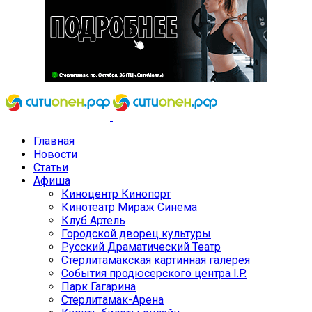
Главная
Новости
Статьи
Афиша
Киноцентр Кинопорт
Кинотеатр Мираж Синема
Клуб Артель
Городской дворец культуры
Русский Драматический Театр
Стерлитамакская картинная галерея
События продюсерского центра I.P.
Парк Гагарина
Стерлитамак-Арена