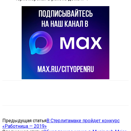
VK
Telegram
Email
Copy URL
Предыдущая статья
В Стерлитамаке пройдет конкурс
«Работница — 2019»