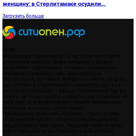
женщину: в Стерлитамаке осудили...
Загрузить больше
О НАС
Медиапроект Ситиопен.рф - у нас вы можете найти:
актуальные новости города, интервью с яркими
личностями Стерлитамака, полезные специальные
подборки и сезонные гиды: чем заняться в
Стерлитамаке, где самые интересные места для фото,
где погулять в Стерлитамаке и множество других и
самый сочный раздел – Афиша Стерлитамака! Где вы
можете не только выбрать событие для посещения на
свой вкус, но и купить билеты онлайн (театральные
спектакли, концерты, выступления)
Публикации с пометкой «Реклама», «Пресс-релиз»,
«Партнерский проект» оплачены рекламодателем/
предоставлены партнером. Редакция сайта не несет
ответственности за достоверность информации,