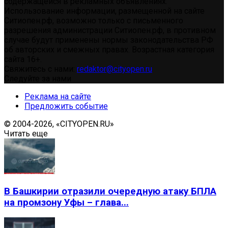
содержащейся в рекламных объявлениях.
Использование информации, размещенной на сайте
Ситиопен.рф, возможно только с письменного
разрешения администрации Ситиопен.рф, в противном
случае будут применены нормы законодательства РФ
об авторских и смежных правах. Возрастная категория
сайта 16+.
Свяжитесь с нами:
redaktor@cityopen.ru
Следуйте за нами
Реклама на сайте
Предложить событие
© 2004-2026, «CITYOPEN.RU»
Читать еще
В Башкирии отразили очередную атаку БПЛА
на промзону Уфы – глава...