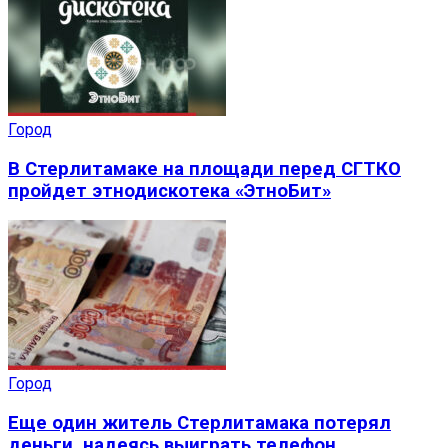
Город
В Стерлитамаке на площади перед СГТКО
пройдет этнодискотека «ЭтноБит»
Город
Еще один житель Стерлитамака потерял
деньги, надеясь выиграть телефон