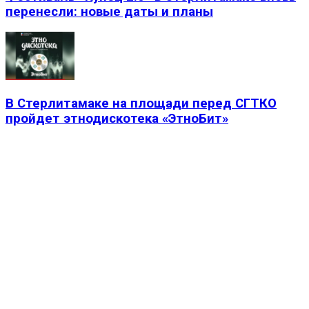
перенесли: новые даты и планы
В Стерлитамаке на площади перед СГТКО
пройдет этнодискотека «ЭтноБит»