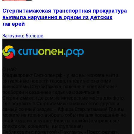
Стерлитамакская транспортная прокуратура
выявила нарушения в одном из детских
лагерей
Загрузить больше
О НАС
Медиапроект Ситиопен.рф - у нас вы можете найти:
актуальные новости города, интервью с яркими
личностями Стерлитамака, полезные специальные
подборки и сезонные гиды: чем заняться в
Стерлитамаке, где самые интересные места для фото,
где погулять в Стерлитамаке и множество других и
самый сочный раздел – Афиша Стерлитамака! Где вы
можете не только выбрать событие для посещения на
свой вкус, но и купить билеты онлайн (театральные
спектакли, концерты, выступления)
Публикации с пометкой «Реклама», «Пресс-релиз»,