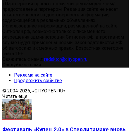
«Партнерский проект» оплачены рекламодателем/
предоставлены партнером. Редакция сайта не несет
ответственности за достоверность информации,
содержащейся в рекламных объявлениях.
Использование информации, размещенной на сайте
Ситиопен.рф, возможно только с письменного
разрешения администрации Ситиопен.рф, в противном
случае будут применены нормы законодательства РФ
об авторских и смежных правах. Возрастная категория
сайта 16+.
Свяжитесь с нами:
redaktor@cityopen.ru
Следуйте за нами
Реклама на сайте
Предложить событие
© 2004-2026, «CITYOPEN.RU»
Читать еще
Фестиваль «Купец 2.0» в Стерлитамаке вновь