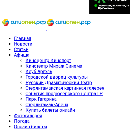
Главная
Новости
Статьи
Афиша
Киноцентр Кинопорт
Кинотеатр Мираж Синема
Клуб Артель
Городской дворец культуры
Русский Драматический Театр
Стерлитамакская картинная галерея
События продюсерского центра I.P.
Парк Гагарина
Стерлитамак-Арена
Купить билеты онлайн
Фотогалерея
Погода
Онлайн билеты