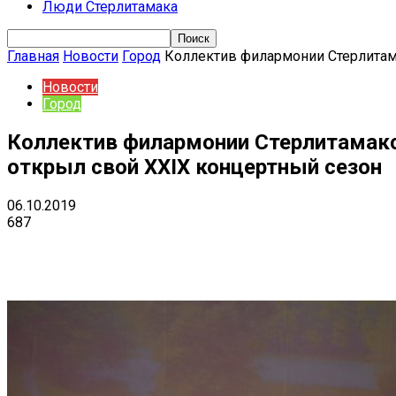
Люди Стерлитамака
Главная
Новости
Город
Коллектив филармонии Стерлитама
Новости
Город
Коллектив филармонии Стерлитамакс
открыл свой XXIX концертный сезон
06.10.2019
687
Поделиться
VK
Telegram
Ema