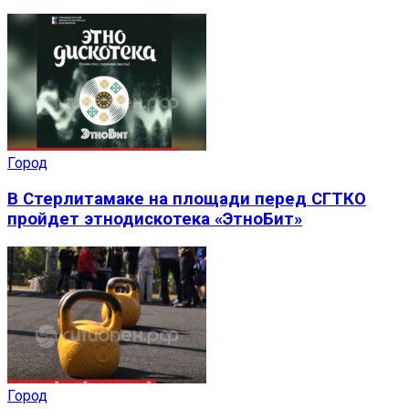
Город
В Стерлитамаке на площади перед СГТКО
пройдет этнодискотека «ЭтноБит»
Город