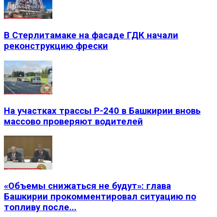
В Стерлитамаке на фасаде ГДК начали
реконструкцию фрески
На участках трассы Р-240 в Башкирии вновь
массово проверяют водителей
«Объемы снижаться не будут»: глава
Башкирии прокомментировал ситуацию по
топливу после...