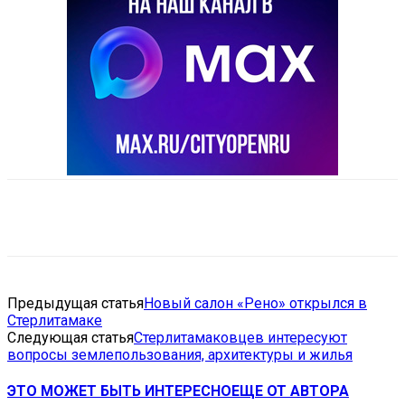
VK
Telegram
Email
Copy URL
Предыдущая статья
Новый салон «Рено» открылся в
Стерлитамаке
Следующая статья
Стерлитамаковцев интересуют
вопросы землепользования, архитектуры и жилья
ЭТО МОЖЕТ БЫТЬ ИНТЕРЕСНО
ЕЩЕ ОТ АВТОРА