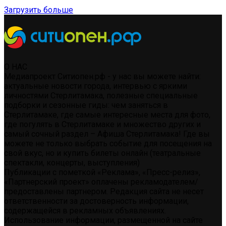
Загрузить больше
О НАС
Медиапроект Ситиопен.рф - у нас вы можете найти:
актуальные новости города, интервью с яркими
личностями Стерлитамака, полезные специальные
подборки и сезонные гиды: чем заняться в
Стерлитамаке, где самые интересные места для фото,
где погулять в Стерлитамаке и множество других и
самый сочный раздел – Афиша Стерлитамака! Где вы
можете не только выбрать событие для посещения на
свой вкус, но и купить билеты онлайн (театральные
спектакли, концерты, выступления)
Публикации с пометкой «Реклама», «Пресс-релиз»,
«Партнерский проект» оплачены рекламодателем/
предоставлены партнером. Редакция сайта не несет
ответственности за достоверность информации,
содержащейся в рекламных объявлениях.
Использование информации, размещенной на сайте