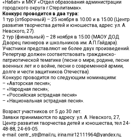
«Набат» и МКУ «Отдел образования администрации
городского округа г.Стерлитамак».
Конкурс проводится в два тура:
1 тур (отборочный) – 25 ноября в 10.00 и в 15.00 (Центр
развития творчества детей и юношества, адрес: ул. А.
Невского, 27).
2 тур (финальный) – 28 ноября в 15.00 (МАОУ ДОД
Дворец пионеров и школьников им. А.П.Гайдара).
Участники представляют не более двух произведений.
Репертуар должен соответствовать гражданско-
патриотической тематике (песни о мире, родине, песни
военных лет и о войне, песни о современной армии,
долге и чести защитников Отечества).
Конкурс проводится по следующим номинациям:
– «Авторская песня»;
– «Народная песня»;
– «Российская эстрадная песня»
– «Национальная эстрадная песня».
Возраст участников от 5 до 30 лет.
Заявки принимаются по адресу: ул. А. Невского, 27,
Центр развития творчества детей и юношества, тел 24-
48-88, 24-69-05.
e-mail: centr_str@mail.ru, irina.mir12111964@yandex.ru,