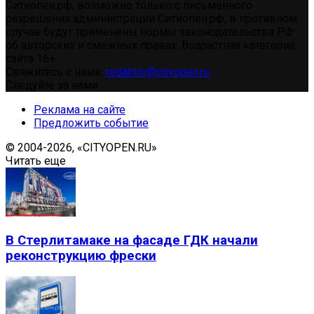
Ситиопен.рф, возможно только с письменного
разрешения администрации Ситиопен.рф, в противном
случае будут применены нормы законодательства РФ
об авторских и смежных правах. Возрастная категория
сайта 16+.
Свяжитесь с нами:
redaktor@cityopen.ru
Следуйте за нами
Реклама на сайте
Предложить событие
© 2004-2026, «CITYOPEN.RU»
Читать еще
В Стерлитамаке на фасаде ГДК начали
реконструкцию фрески