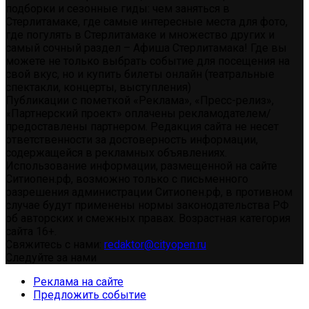
подборки и сезонные гиды: чем заняться в
Стерлитамаке, где самые интересные места для фото,
где погулять в Стерлитамаке и множество других и
самый сочный раздел – Афиша Стерлитамака! Где вы
можете не только выбрать событие для посещения на
свой вкус, но и купить билеты онлайн (театральные
спектакли, концерты, выступления)
Публикации с пометкой «Реклама», «Пресс-релиз»,
«Партнерский проект» оплачены рекламодателем/
предоставлены партнером. Редакция сайта не несет
ответственности за достоверность информации,
содержащейся в рекламных объявлениях.
Использование информации, размещенной на сайте
Ситиопен.рф, возможно только с письменного
разрешения администрации Ситиопен.рф, в противном
случае будут применены нормы законодательства РФ
об авторских и смежных правах. Возрастная категория
сайта 16+.
Свяжитесь с нами:
redaktor@cityopen.ru
Следуйте за нами
Реклама на сайте
Предложить событие