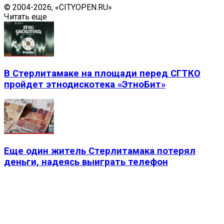
© 2004-2026, «CITYOPEN.RU»
Читать еще
В Стерлитамаке на площади перед СГТКО
пройдет этнодискотека «ЭтноБит»
Еще один житель Стерлитамака потерял
деньги, надеясь выиграть телефон