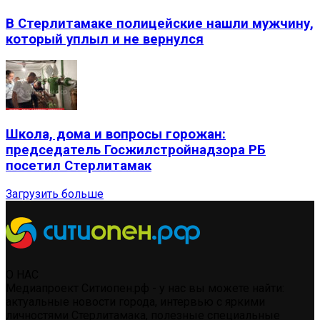
В Стерлитамаке полицейские нашли мужчину,
который уплыл и не вернулся
Школа, дома и вопросы горожан:
председатель Госжилстройнадзора РБ
посетил Стерлитамак
Загрузить больше
О НАС
Медиапроект Ситиопен.рф - у нас вы можете найти:
актуальные новости города, интервью с яркими
личностями Стерлитамака, полезные специальные