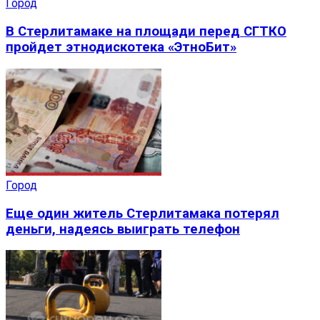
Город
В Стерлитамаке на площади перед СГТКО
пройдет этнодискотека «ЭтноБит»
Город
Еще один житель Стерлитамака потерял
деньги, надеясь выиграть телефон