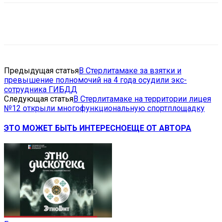
VK
Telegram
Email
Copy URL
Предыдущая статья
В Стерлитамаке за взятки и
превышение полномочий на 4 года осудили экс-
сотрудника ГИБДД
Следующая статья
В Стерлитамаке на территории лицея
№12 открыли многофункциональную спортплощадку
ЭТО МОЖЕТ БЫТЬ ИНТЕРЕСНО
ЕЩЕ ОТ АВТОРА