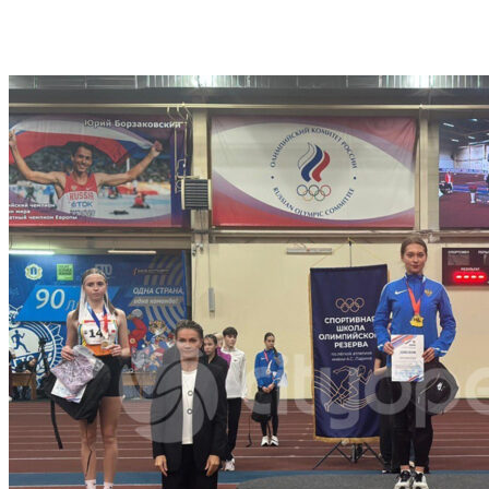
VK
Telegram
Email
Copy URL