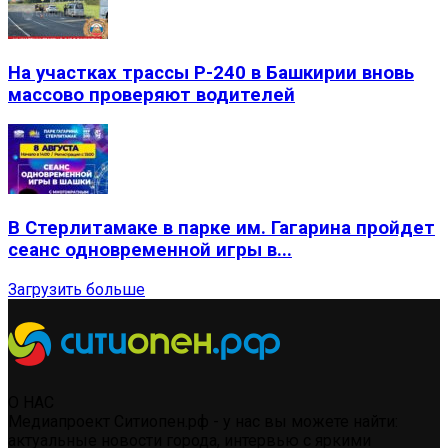
На участках трассы Р-240 в Башкирии вновь
массово проверяют водителей
В Стерлитамаке в парке им. Гагарина пройдет
сеанс одновременной игры в...
Загрузить больше
О НАС
Медиапроект Ситиопен.рф - у нас вы можете найти:
актуальные новости города, интервью с яркими