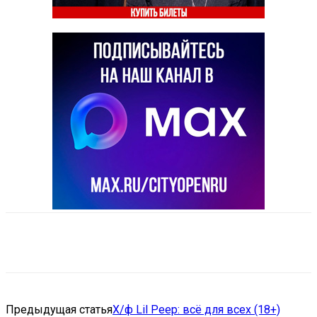
VK
Telegram
Email
Copy URL
Предыдущая статья
Х/ф Lil Peep: всё для всех (18+)