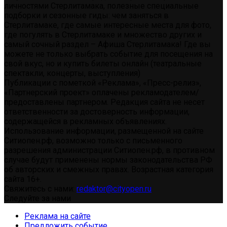
личностями Стерлитамака, полезные специальные
подборки и сезонные гиды: чем заняться в
Стерлитамаке, где самые интересные места для фото,
где погулять в Стерлитамаке и множество других и
самый сочный раздел – Афиша Стерлитамака! Где вы
можете не только выбрать событие для посещения на
свой вкус, но и купить билеты онлайн (театральные
спектакли, концерты, выступления)
Публикации с пометкой «Реклама», «Пресс-релиз»,
«Партнерский проект» оплачены рекламодателем/
предоставлены партнером. Редакция сайта не несет
ответственности за достоверность информации,
содержащейся в рекламных объявлениях.
Использование информации, размещенной на сайте
Ситиопен.рф, возможно только с письменного
разрешения администрации Ситиопен.рф, в противном
случае будут применены нормы законодательства РФ
об авторских и смежных правах. Возрастная категория
сайта 16+.
Свяжитесь с нами:
redaktor@cityopen.ru
Следуйте за нами
Реклама на сайте
Предложить событие