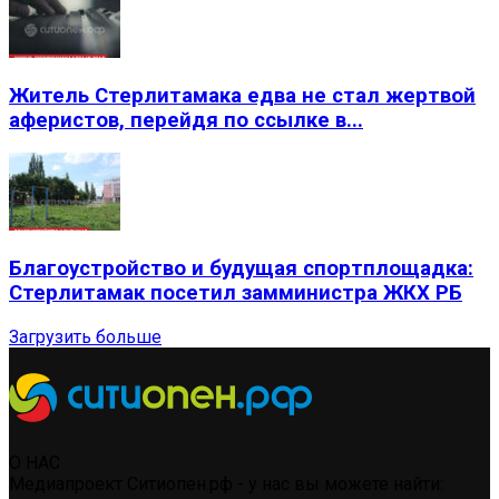
Житель Стерлитамака едва не стал жертвой
аферистов, перейдя по ссылке в...
Благоустройство и будущая спортплощадка:
Стерлитамак посетил замминистра ЖКХ РБ
Загрузить больше
О НАС
Медиапроект Ситиопен.рф - у нас вы можете найти: