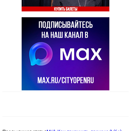
VK
Telegram
Email
Copy URL