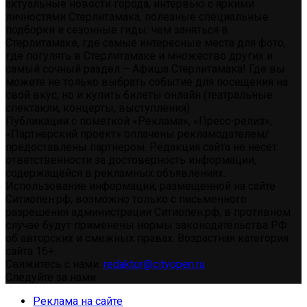
актуальные новости города, интервью с яркими
личностями Стерлитамака, полезные специальные
подборки и сезонные гиды: чем заняться в
Стерлитамаке, где самые интересные места для фото,
где погулять в Стерлитамаке и множество других и
самый сочный раздел – Афиша Стерлитамака! Где вы
можете не только выбрать событие для посещения на
свой вкус, но и купить билеты онлайн (театральные
спектакли, концерты, выступления)
Публикации с пометкой «Реклама», «Пресс-релиз»,
«Партнерский проект» оплачены рекламодателем/
предоставлены партнером. Редакция сайта не несет
ответственности за достоверность информации,
содержащейся в рекламных объявлениях.
Использование информации, размещенной на сайте
Ситиопен.рф, возможно только с письменного
разрешения администрации Ситиопен.рф, в противном
случае будут применены нормы законодательства РФ
об авторских и смежных правах. Возрастная категория
сайта 16+.
Свяжитесь с нами:
redaktor@cityopen.ru
Следуйте за нами
Реклама на сайте