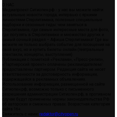
О НАС
Медиапроект Ситиопен.рф - у нас вы можете найти:
актуальные новости города, интервью с яркими
личностями Стерлитамака, полезные специальные
подборки и сезонные гиды: чем заняться в
Стерлитамаке, где самые интересные места для фото,
где погулять в Стерлитамаке и множество других и
самый сочный раздел – Афиша Стерлитамака! Где вы
можете не только выбрать событие для посещения на
свой вкус, но и купить билеты онлайн (театральные
спектакли, концерты, выступления)
Публикации с пометкой «Реклама», «Пресс-релиз»,
«Партнерский проект» оплачены рекламодателем/
предоставлены партнером. Редакция сайта не несет
ответственности за достоверность информации,
содержащейся в рекламных объявлениях.
Использование информации, размещенной на сайте
Ситиопен.рф, возможно только с письменного
разрешения администрации Ситиопен.рф, в противном
случае будут применены нормы законодательства РФ
об авторских и смежных правах. Возрастная категория
сайта 16+.
Свяжитесь с нами:
redaktor@cityopen.ru