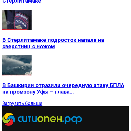
Стерлитамаке
В Стерлитамаке подросток напала на
сверстниц с ножом
В Башкирии отразили очередную атаку БПЛА
на промзону Уфы – глава...
Загрузить больше