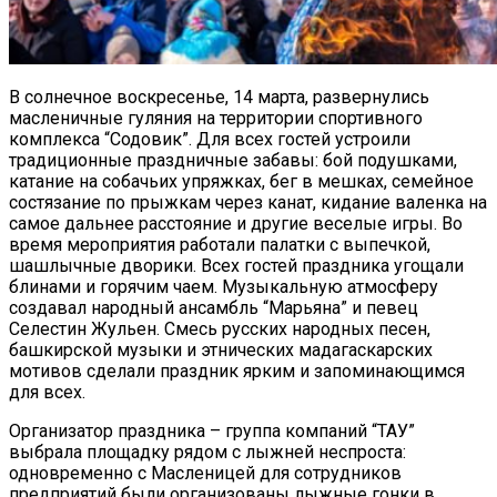
В солнечное воскресенье, 14 марта, развернулись
масленичные гуляния на территории спортивного
комплекса “Содовик”. Для всех гостей устроили
традиционные праздничные забавы: бой подушками,
катание на собачьих упряжках, бег в мешках, семейное
состязание по прыжкам через канат, кидание валенка на
самое дальнее расстояние и другие веселые игры. Во
время мероприятия работали палатки с выпечкой,
шашлычные дворики. Всех гостей праздника угощали
блинами и горячим чаем. Музыкальную атмосферу
создавал народный ансамбль “Марьяна” и певец
Селестин Жульен. Смесь русских народных песен,
башкирской музыки и этнических мадагаскарских
мотивов сделали праздник ярким и запоминающимся
для всех.
Организатор праздника – группа компаний “ТАУ”
выбрала площадку рядом с лыжней неспроста:
одновременно с Масленицей для сотрудников
предприятий были организованы лыжные гонки в