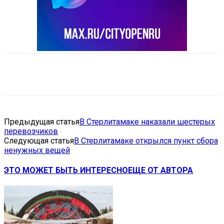
VK
Telegram
Email
Copy URL
Предыдущая статья
В Стерлитамаке наказали шестерых
перевозчиков
Следующая статья
В Стерлитамаке открылся пункт сбора
ненужных вещей
ЭТО МОЖЕТ БЫТЬ ИНТЕРЕСНО
ЕЩЕ ОТ АВТОРА