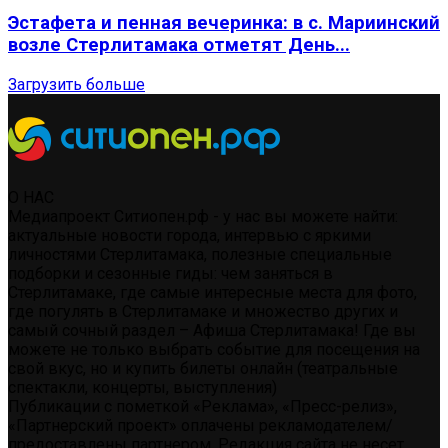
Эстафета и пенная вечеринка: в с. Мариинский
возле Стерлитамака отметят День...
Загрузить больше
О НАС
Медиапроект Ситиопен.рф - у нас вы можете найти:
актуальные новости города, интервью с яркими
личностями Стерлитамака, полезные специальные
подборки и сезонные гиды: чем заняться в
Стерлитамаке, где самые интересные места для фото,
где погулять в Стерлитамаке и множество других и
самый сочный раздел – Афиша Стерлитамака! Где вы
можете не только выбрать событие для посещения на
свой вкус, но и купить билеты онлайн (театральные
спектакли, концерты, выступления)
Публикации с пометкой «Реклама», «Пресс-релиз»,
«Партнерский проект» оплачены рекламодателем/
предоставлены партнером. Редакция сайта не несет