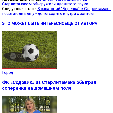
Стерлитамаком обнаружили ядовитого паука
Следующая статья
В санаторий “Березка” в Стерлитамаке
посетители вынуждены ходить внутри с зонтом
ЭТО МОЖЕТ БЫТЬ ИНТЕРЕСНО
ЕЩЕ ОТ АВТОРА
Город
ФК «Содовик» из Стерлитамака обыграл
соперника на домашнем поле