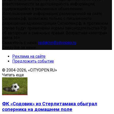
ответственности за достоверность информации,
содержащейся в рекламных объявлениях.
Использование информации, размещенной на сайте
Ситиопен.рф, возможно только с письменного
разрешения администрации Ситиопен.рф, в противном
случае будут применены нормы законодательства РФ
об авторских и смежных правах. Возрастная категория
сайта 16+.
Свяжитесь с нами:
redaktor@cityopen.ru
Следуйте за нами
Реклама на сайте
Предложить событие
© 2004-2026, «CITYOPEN.RU»
Читать еще
ФК «Содовик» из Стерлитамака обыграл
соперника на домашнем поле