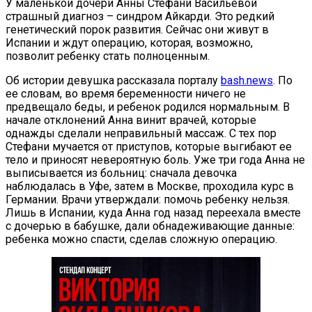
У маленькой дочери Анны Стефани Васильевой
страшный диагноз – синдром Айкарди. Это редкий
генетический порок развития. Сейчас они живут в
Испании и ждут операцию, которая, возможно,
позволит ребенку стать полноценным.
Об истории девушка рассказала порталу
bash.news
. По
ее словам, во время беременности ничего не
предвещало беды, и ребенок родился нормальным. В
начале отклонений Анна винит врачей, которые
однажды сделали неправильный массаж. С тех пор
Стефани мучается от приступов, которые выгибают ее
тело и приносят невероятную боль. Уже три года Анна не
выписывается из больниц: сначала девочка
наблюдалась в Уфе, затем в Москве, проходила курс в
Германии. Врачи утверждали: помочь ребенку нельзя.
Лишь в Испании, куда Анна год назад переехала вместе
с дочерью в бабушке, дали обнадеживающие данные:
ребенка можно спасти, сделав сложную операцию.