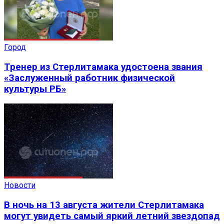
Город
Тренер из Стерлитамака удостоена звания
«Заслуженный работник физической
культуры РБ»
Новости
В ночь на 13 августа жители Стерлитамака
могут увидеть самый яркий летний звездопад