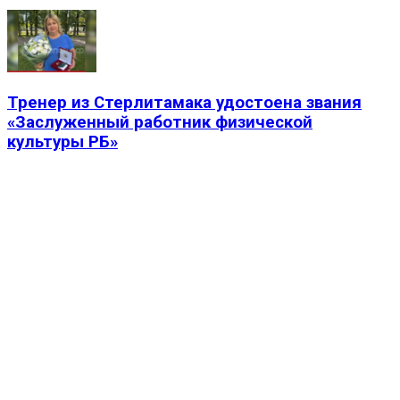
Тренер из Стерлитамака удостоена звания
«Заслуженный работник физической
культуры РБ»