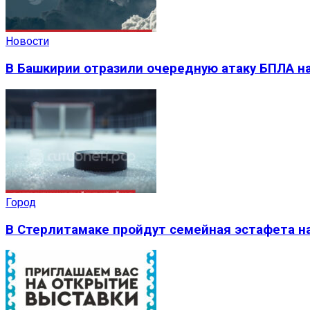
Новости
В Башкирии отразили очередную атаку БПЛА на
Город
В Стерлитамаке пройдут семейная эстафета на