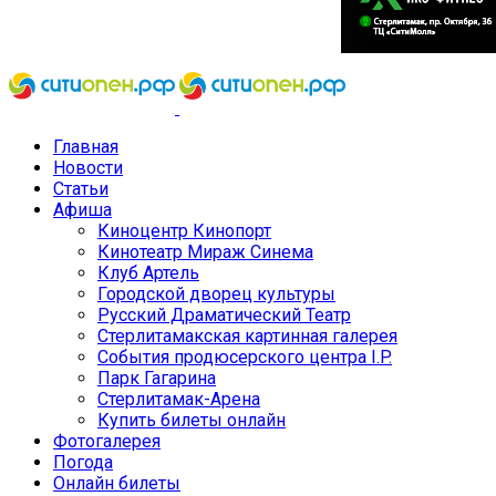
Главная
Новости
Статьи
Афиша
Киноцентр Кинопорт
Кинотеатр Мираж Синема
Клуб Артель
Городской дворец культуры
Русский Драматический Театр
Стерлитамакская картинная галерея
События продюсерского центра I.P.
Парк Гагарина
Стерлитамак-Арена
Купить билеты онлайн
Фотогалерея
Погода
Онлайн билеты