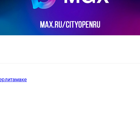
il
Copy URL
терлитамаке