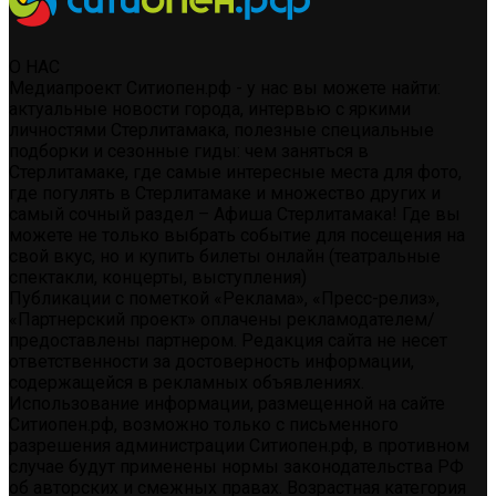
О НАС
Медиапроект Ситиопен.рф - у нас вы можете найти:
актуальные новости города, интервью с яркими
личностями Стерлитамака, полезные специальные
подборки и сезонные гиды: чем заняться в
Стерлитамаке, где самые интересные места для фото,
где погулять в Стерлитамаке и множество других и
самый сочный раздел – Афиша Стерлитамака! Где вы
можете не только выбрать событие для посещения на
свой вкус, но и купить билеты онлайн (театральные
спектакли, концерты, выступления)
Публикации с пометкой «Реклама», «Пресс-релиз»,
«Партнерский проект» оплачены рекламодателем/
предоставлены партнером. Редакция сайта не несет
ответственности за достоверность информации,
содержащейся в рекламных объявлениях.
Использование информации, размещенной на сайте
Ситиопен.рф, возможно только с письменного
разрешения администрации Ситиопен.рф, в противном
случае будут применены нормы законодательства РФ
об авторских и смежных правах. Возрастная категория