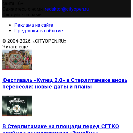
сайта 16+.
Свяжитесь с нами:
redaktor@cityopen.ru
Следуйте за нами
Реклама на сайте
Предложить событие
© 2004-2026, «CITYOPEN.RU»
Читать еще
Фестиваль «Купец 2.0» в Стерлитамаке вновь
перенесли: новые даты и планы
В Стерлитамаке на площади перед СГТКО
пройдет этнодискотека «ЭтноБит»