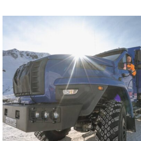
VK
Telegram
Email
Copy URL