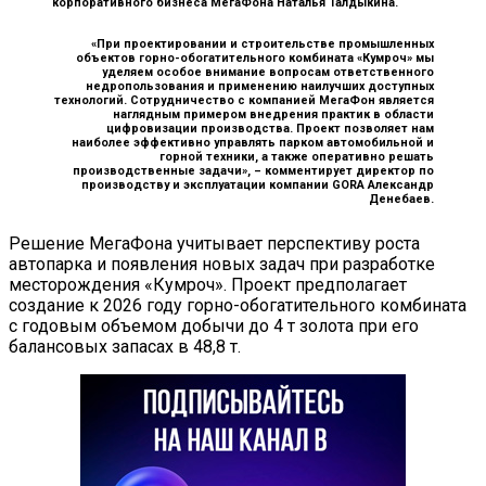
корпоративного бизнеса МегаФона Наталья Талдыкина.
«При проектировании и строительстве промышленных
объектов горно-обогатительного комбината «Кумроч» мы
уделяем особое внимание вопросам ответственного
недропользования и применению наилучших доступных
технологий. Сотрудничество с компанией МегаФон является
наглядным примером внедрения практик в области
цифровизации производства. Проект позволяет нам
наиболее эффективно управлять парком автомобильной и
горной техники, а также оперативно решать
производственные задачи», –
комментирует директор по
производству и эксплуатации компании GORA Александр
Денебаев.
Решение МегаФона учитывает перспективу роста
автопарка и появления новых задач при разработке
месторождения «Кумроч». Проект предполагает
создание к 2026 году горно-обогатительного комбината
с годовым объемом добычи до 4 т золота при его
балансовых запасах в 48,8 т.