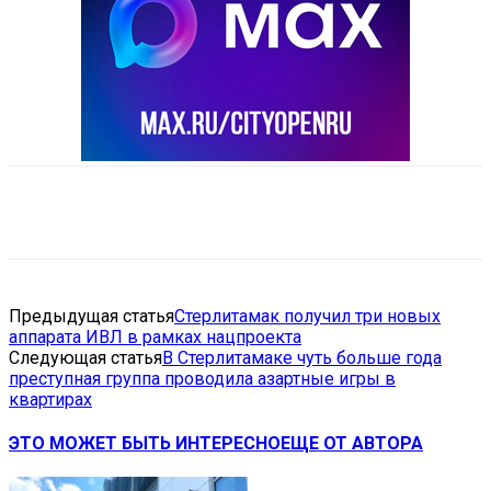
VK
Telegram
Email
Copy URL
Предыдущая статья
Стерлитамак получил три новых
аппарата ИВЛ в рамках нацпроекта
Следующая статья
В Стерлитамаке чуть больше года
преступная группа проводила азартные игры в
квартирах
ЭТО МОЖЕТ БЫТЬ ИНТЕРЕСНО
ЕЩЕ ОТ АВТОРА