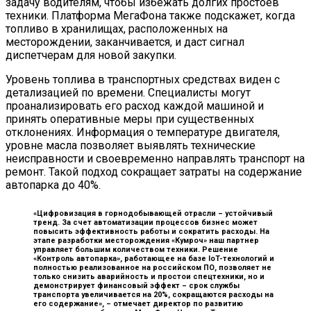
задачу водителям, чтобы избежать долгих простоев
техники. Платформа МегаФона также подскажет, когда
топливо в хранилищах, расположенных на
месторождении, заканчивается, и даст сигнал
диспетчерам для новой закупки.
Уровень топлива в транспортных средствах виден с
детализацией по времени. Специалисты могут
проанализировать его расход каждой машиной и
принять оперативные меры при существенных
отклонениях. Информация о температуре двигателя,
уровне масла позволяет выявлять технические
неисправности и своевременно направлять транспорт на
ремонт. Такой подход сокращает затраты на содержание
автопарка до 40%.
«Цифровизация в горнодобывающей отрасли – устойчивый
тренд. За счет автоматизации процессов бизнес может
повысить эффективность работы и сократить расходы. На
этапе разработки месторождения «Кумроч» наш партнер
управляет большим количеством техники. Решение
«Контроль автопарка», работающее на базе IoT-технологий и
полностью реализованное на российском ПО, позволяет не
только снизить аварийность и простои спецтехники, но и
демонстрирует финансовый эффект –
срок службы
транспорта увеличивается на 20%, сокращаются расходы на
его содержание», – отмечает директор по развитию