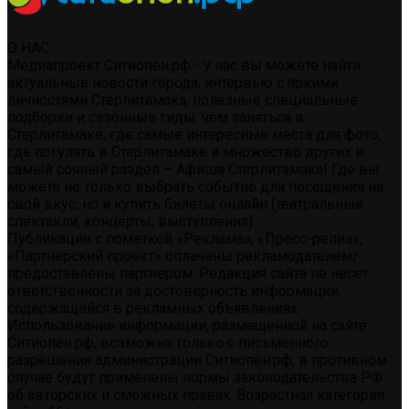
О НАС
Медиапроект Ситиопен.рф - у нас вы можете найти:
актуальные новости города, интервью с яркими
личностями Стерлитамака, полезные специальные
подборки и сезонные гиды: чем заняться в
Стерлитамаке, где самые интересные места для фото,
где погулять в Стерлитамаке и множество других и
самый сочный раздел – Афиша Стерлитамака! Где вы
можете не только выбрать событие для посещения на
свой вкус, но и купить билеты онлайн (театральные
спектакли, концерты, выступления)
Публикации с пометкой «Реклама», «Пресс-релиз»,
«Партнерский проект» оплачены рекламодателем/
предоставлены партнером. Редакция сайта не несет
ответственности за достоверность информации,
содержащейся в рекламных объявлениях.
Использование информации, размещенной на сайте
Ситиопен.рф, возможно только с письменного
разрешения администрации Ситиопен.рф, в противном
случае будут применены нормы законодательства РФ
об авторских и смежных правах. Возрастная категория