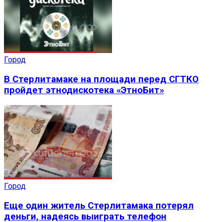
Город
В Стерлитамаке на площади перед СГТКО
пройдет этнодискотека «ЭтноБит»
Город
Еще один житель Стерлитамака потерял
деньги, надеясь выиграть телефон