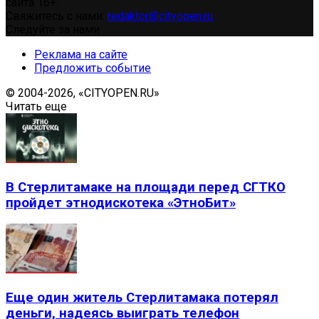
сайта 16+.
Свяжитесь с нами:
redaktor@cityopen.ru
Следуйте за нами
Реклама на сайте
Предложить событие
© 2004-2026, «CITYOPEN.RU»
Читать еще
В Стерлитамаке на площади перед СГТКО
пройдет этнодискотека «ЭтноБит»
Еще один житель Стерлитамака потерял
деньги, надеясь выиграть телефон