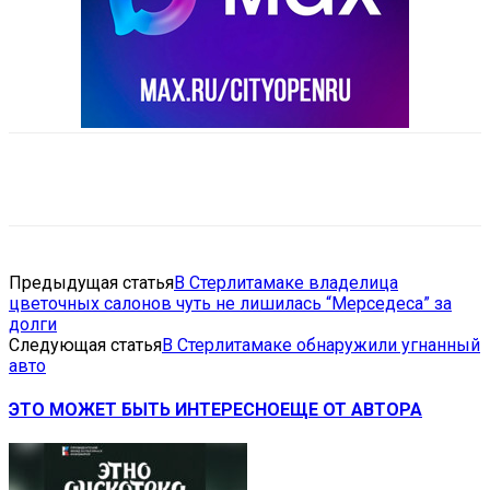
VK
Telegram
Email
Copy URL
Предыдущая статья
В Стерлитамаке владелица
цветочных салонов чуть не лишилась “Мерседеса” за
долги
Следующая статья
В Стерлитамаке обнаружили угнанный
авто
ЭТО МОЖЕТ БЫТЬ ИНТЕРЕСНО
ЕЩЕ ОТ АВТОРА