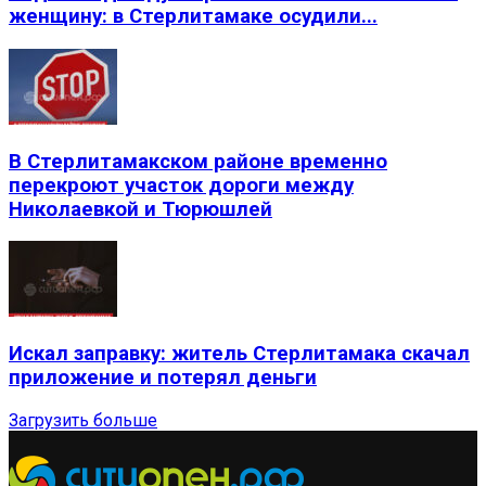
женщину: в Стерлитамаке осудили...
В Стерлитамакском районе временно
перекроют участок дороги между
Николаевкой и Тюрюшлей
Искал заправку: житель Стерлитамака скачал
приложение и потерял деньги
Загрузить больше