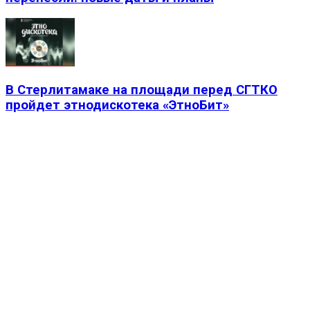
В Стерлитамаке на площади перед СГТКО
пройдет этнодискотека «ЭтноБит»