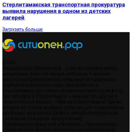
Стерлитамакская транспортная прокуратура
выявила нарушения в одном из детских
лагерей
Загрузить больше
О НАС
Медиапроект Ситиопен.рф - у нас вы можете найти:
актуальные новости города, интервью с яркими
личностями Стерлитамака, полезные специальные
подборки и сезонные гиды: чем заняться в
Стерлитамаке, где самые интересные места для фото,
где погулять в Стерлитамаке и множество других и
самый сочный раздел – Афиша Стерлитамака! Где вы
можете не только выбрать событие для посещения на
свой вкус, но и купить билеты онлайн (театральные
спектакли, концерты, выступления)
Публикации с пометкой «Реклама», «Пресс-релиз»,
«Партнерский проект» оплачены рекламодателем/