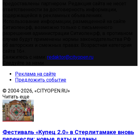
предоставлены партнером. Редакция сайта не несет
ответственности за достоверность информации,
содержащейся в рекламных объявлениях.
Использование информации, размещенной на сайте
Ситиопен.рф, возможно только с письменного
разрешения администрации Ситиопен.рф, в противном
случае будут применены нормы законодательства РФ
об авторских и смежных правах. Возрастная категория
сайта 16+.
Свяжитесь с нами:
redaktor@cityopen.ru
Следуйте за нами
Реклама на сайте
Предложить событие
© 2004-2026, «CITYOPEN.RU»
Читать еще
Фестиваль «Купец 2.0» в Стерлитамаке вновь
перенесли: новые даты и планы