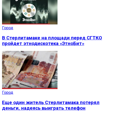
Город
В Стерлитамаке на площади перед СГТКО
пройдет этнодискотека «ЭтноБит»
Город
Еще один житель Стерлитамака потерял
деньги, надеясь выиграть телефон