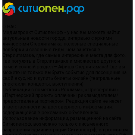
О НАС
Медиапроект Ситиопен.рф - у нас вы можете найти:
актуальные новости города, интервью с яркими
личностями Стерлитамака, полезные специальные
подборки и сезонные гиды: чем заняться в
Стерлитамаке, где самые интересные места для фото,
где погулять в Стерлитамаке и множество других и
самый сочный раздел – Афиша Стерлитамака! Где вы
можете не только выбрать событие для посещения на
свой вкус, но и купить билеты онлайн (театральные
спектакли, концерты, выступления)
Публикации с пометкой «Реклама», «Пресс-релиз»,
«Партнерский проект» оплачены рекламодателем/
предоставлены партнером. Редакция сайта не несет
ответственности за достоверность информации,
содержащейся в рекламных объявлениях.
Использование информации, размещенной на сайте
Ситиопен.рф, возможно только с письменного
разрешения администрации Ситиопен.рф, в противном