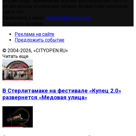
случае будут применены нормы законодательства РФ
об авторских и смежных правах. Возрастная категория
сайта 16+.
Свяжитесь с нами:
redaktor@cityopen.ru
Следуйте за нами
Реклама на сайте
Предложить событие
© 2004-2026, «CITYOPEN.RU»
Читать еще
В Стерлитамаке на фестивале «Купец 2.0»
развернется «Медовая улица»