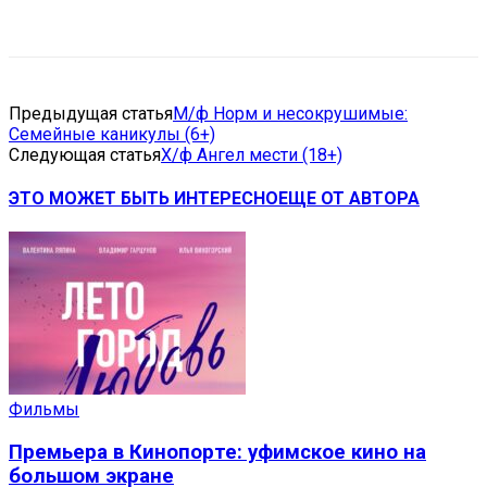
VK
Telegram
Email
Copy URL
Предыдущая статья
М/ф Норм и несокрушимые:
Семейные каникулы (6+)
Следующая статья
Х/ф Ангел мести (18+)
ЭТО МОЖЕТ БЫТЬ ИНТЕРЕСНО
ЕЩЕ ОТ АВТОРА
Фильмы
Премьера в Кинопорте: уфимское кино на
большом экране