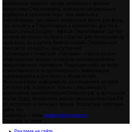
актуальные новости города, интервью с яркими
личностями Стерлитамака, полезные специальные
подборки и сезонные гиды: чем заняться в
Стерлитамаке, где самые интересные места для фото,
где погулять в Стерлитамаке и множество других и
самый сочный раздел – Афиша Стерлитамака! Где вы
можете не только выбрать событие для посещения на
свой вкус, но и купить билеты онлайн (театральные
спектакли, концерты, выступления)
Публикации с пометкой «Реклама», «Пресс-релиз»,
«Партнерский проект» оплачены рекламодателем/
предоставлены партнером. Редакция сайта не несет
ответственности за достоверность информации,
содержащейся в рекламных объявлениях.
Использование информации, размещенной на сайте
Ситиопен.рф, возможно только с письменного
разрешения администрации Ситиопен.рф, в противном
случае будут применены нормы законодательства РФ
об авторских и смежных правах. Возрастная категория
сайта 16+.
Свяжитесь с нами:
redaktor@cityopen.ru
Следуйте за нами
Реклама на сайте