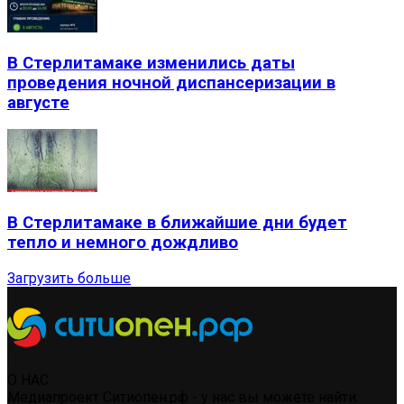
В Стерлитамаке изменились даты
проведения ночной диспансеризации в
августе
В Стерлитамаке в ближайшие дни будет
тепло и немного дождливо
Загрузить больше
О НАС
Медиапроект Ситиопен.рф - у нас вы можете найти: