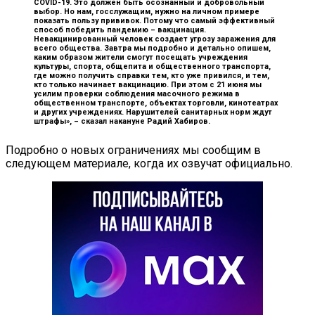
COVID-19. Это должен быть осознанный и добровольный
выбор. Но нам, госслужащим, нужно на личном примере
показать пользу прививок. Потому что самый эффективный
способ победить пандемию – вакцинация.
Невакцинированный человек создает угрозу заражения для
всего общества. Завтра мы подробно и детально опишем,
каким образом жители смогут посещать учреждения
культуры, спорта, общепита и общественного транспорта,
где можно получить справки тем, кто уже привился, и тем,
кто только начинает вакцинацию. При этом с 21 июня мы
усилим проверки соблюдения масочного режима в
общественном транспорте, объектах торговли, кинотеатрах
и других учреждениях. Нарушителей санитарных норм ждут
штрафы», –
сказал накануне Радий Хабиров.
Подробно о новых ограничениях мы сообщим в
следующем материале, когда их озвучат официально.