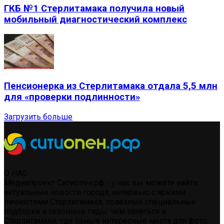
ГКБ №1 Стерлитамака получила новый
мобильный диагностический комплекс
Пенсионерка из Стерлитамака отдала 5,5 млн
для «проверки подлинности»
Загрузить больше
О НАС
Медиапроект Ситиопен.рф - у нас вы можете найти:
актуальные новости города, интервью с яркими
личностями Стерлитамака, полезные специальные
подборки и сезонные гиды: чем заняться в
Стерлитамаке, где самые интересные места для фото,