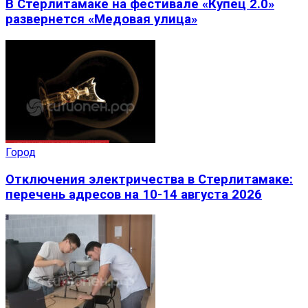
В Стерлитамаке на фестивале «Купец 2.0»
развернется «Медовая улица»
Город
Отключения электричества в Стерлитамаке:
перечень адресов на 10-14 августа 2026