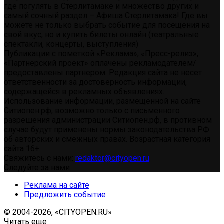
где погулять в Стерлитамаке и множество других и
самый сочный раздел – Афиша Стерлитамака! Где вы
можете не только выбрать событие для посещения на
свой вкус, но и купить билеты онлайн (театральные
спектакли, концерты, выступления)
Публикации с пометкой «Реклама», «Пресс-релиз»,
«Партнерский проект» оплачены рекламодателем/
предоставлены партнером. Редакция сайта не несет
ответственности за достоверность информации,
содержащейся в рекламных объявлениях.
Использование информации, размещенной на сайте
Ситиопен.рф, возможно только с письменного
разрешения администрации Ситиопен.рф, в противном
случае будут применены нормы законодательства РФ
об авторских и смежных правах. Возрастная категория
сайта 16+.
Свяжитесь с нами:
redaktor@cityopen.ru
Следуйте за нами
Реклама на сайте
Предложить событие
© 2004-2026, «CITYOPEN.RU»
Читать еще