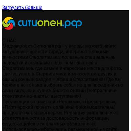
Загрузить больше
О НАС
Медиапроект Ситиопен.рф - у нас вы можете найти:
актуальные новости города, интервью с яркими
личностями Стерлитамака, полезные специальные
подборки и сезонные гиды: чем заняться в
Стерлитамаке, где самые интересные места для фото,
где погулять в Стерлитамаке и множество других и
самый сочный раздел – Афиша Стерлитамака! Где вы
можете не только выбрать событие для посещения на
свой вкус, но и купить билеты онлайн (театральные
спектакли, концерты, выступления)
Публикации с пометкой «Реклама», «Пресс-релиз»,
«Партнерский проект» оплачены рекламодателем/
предоставлены партнером. Редакция сайта не несет
ответственности за достоверность информации,
содержащейся в рекламных объявлениях.
Использование информации, размещенной на сайте