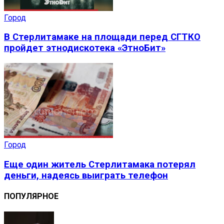
Город
В Стерлитамаке на площади перед СГТКО
пройдет этнодискотека «ЭтноБит»
Город
Еще один житель Стерлитамака потерял
деньги, надеясь выиграть телефон
ПОПУЛЯРНОЕ