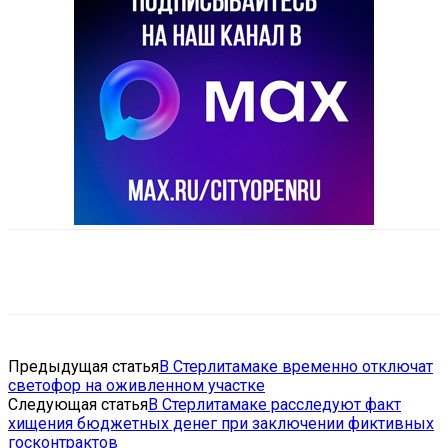
VK
Telegram
Email
Copy URL
Предыдущая статья
В Стерлитамаке временно отключат
светофор на оживленном участке
Следующая статья
В Стерлитамаке расследуют факт
хищения бюджетных денег при заключении фиктивных
госконтрактов