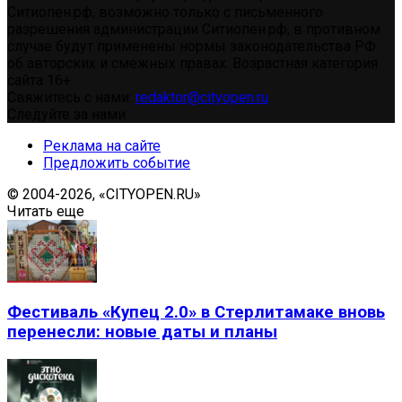
Ситиопен.рф, возможно только с письменного
разрешения администрации Ситиопен.рф, в противном
случае будут применены нормы законодательства РФ
об авторских и смежных правах. Возрастная категория
сайта 16+.
Свяжитесь с нами:
redaktor@cityopen.ru
Следуйте за нами
Реклама на сайте
Предложить событие
© 2004-2026, «CITYOPEN.RU»
Читать еще
Фестиваль «Купец 2.0» в Стерлитамаке вновь
перенесли: новые даты и планы