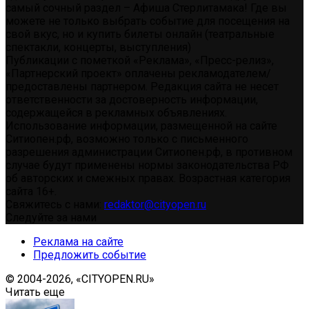
самый сочный раздел – Афиша Стерлитамака! Где вы
можете не только выбрать событие для посещения на
свой вкус, но и купить билеты онлайн (театральные
спектакли, концерты, выступления)
Публикации с пометкой «Реклама», «Пресс-релиз»,
«Партнерский проект» оплачены рекламодателем/
предоставлены партнером. Редакция сайта не несет
ответственности за достоверность информации,
содержащейся в рекламных объявлениях.
Использование информации, размещенной на сайте
Ситиопен.рф, возможно только с письменного
разрешения администрации Ситиопен.рф, в противном
случае будут применены нормы законодательства РФ
об авторских и смежных правах. Возрастная категория
сайта 16+.
Свяжитесь с нами:
redaktor@cityopen.ru
Следуйте за нами
Реклама на сайте
Предложить событие
© 2004-2026, «CITYOPEN.RU»
Читать еще