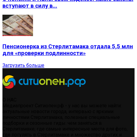
вступают в силу в...
Пенсионерка из Стерлитамака отдала 5,5 млн
для «проверки подлинности»
Загрузить больше
О НАС
Медиапроект Ситиопен.рф - у нас вы можете найти:
актуальные новости города, интервью с яркими
личностями Стерлитамака, полезные специальные
подборки и сезонные гиды: чем заняться в
Стерлитамаке, где самые интересные места для фото,
где погулять в Стерлитамаке и множество других и