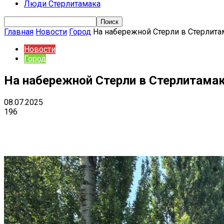
Люди Стерлитамака
Главная
Новости
Город
На набережной Стерли в Стерлита
Новости
Город
На набережной Стерли в Стерлитама
08.07.2025
196
Поделиться
VK
Telegram
Ema