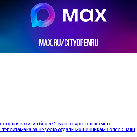
il
Copy URL
который похитил более 2 млн с карты знакомого
 Стерлитамака за неделю отдали мошенникам более 5 млн