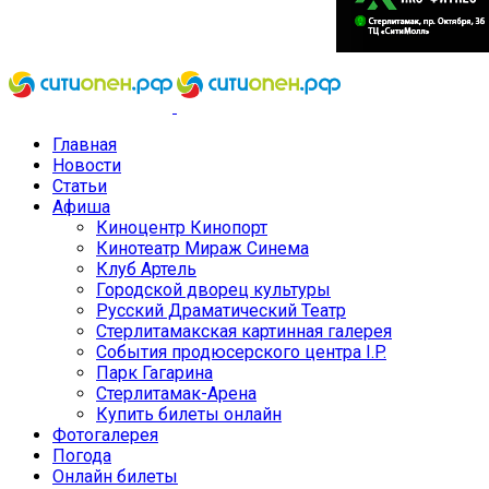
Главная
Новости
Статьи
Афиша
Киноцентр Кинопорт
Кинотеатр Мираж Синема
Клуб Артель
Городской дворец культуры
Русский Драматический Театр
Стерлитамакская картинная галерея
События продюсерского центра I.P.
Парк Гагарина
Стерлитамак-Арена
Купить билеты онлайн
Фотогалерея
Погода
Онлайн билеты