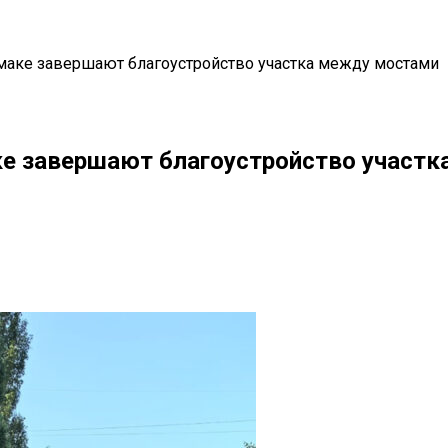
маке завершают благоустройство участка между мостами
ке завершают благоустройство участ
il
Copy URL