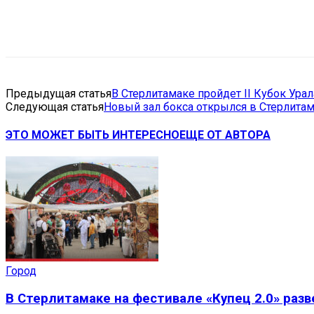
Поделиться
VK
Telegram
Ema
Предыдущая статья
В Стерлитамаке пройдет II Кубок Ура
Следующая статья
Новый зал бокса открылся в Стерлита
ЭТО МОЖЕТ БЫТЬ ИНТЕРЕСНО
ЕЩЕ ОТ АВТОРА
Город
В Стерлитамаке на фестивале «Купец 2.0» раз