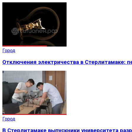
Город
Отключения электричества в Стерлитамаке: пе
Город
В Стерлитамаке выпускники университета раз