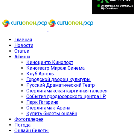
Главная
Новости
Статьи
Афиша
Киноцентр Кинопорт
Кинотеатр Мираж Синема
Клуб Артель
Городской дворец культуры
Русский Драматический Театр
Стерлитамакская картинная галерея
События продюсерского центра I.P.
Парк Гагарина
Стерлитамак-Арена
Купить билеты онлайн
Фотогалерея
Погода
Онлайн билеты