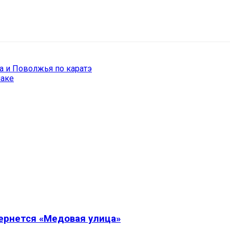
il
Copy URL
ла и Поволжья по каратэ
маке
вернется «Медовая улица»