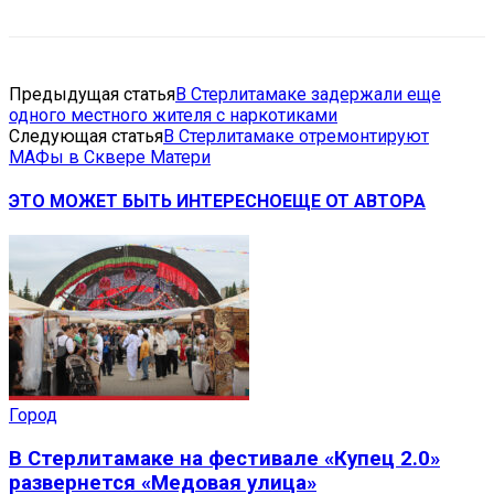
Предыдущая статья
В Стерлитамаке задержали еще
одного местного жителя с наркотиками
Следующая статья
В Стерлитамаке отремонтируют
МАФы в Сквере Матери
ЭТО МОЖЕТ БЫТЬ ИНТЕРЕСНО
ЕЩЕ ОТ АВТОРА
Город
В Стерлитамаке на фестивале «Купец 2.0»
развернется «Медовая улица»