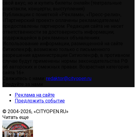
свой вкус, но и купить билеты онлайн (театральные
спектакли, концерты, выступления)
Публикации с пометкой «Реклама», «Пресс-релиз»,
«Партнерский проект» оплачены рекламодателем/
предоставлены партнером. Редакция сайта не несет
ответственности за достоверность информации,
содержащейся в рекламных объявлениях.
Использование информации, размещенной на сайте
Ситиопен.рф, возможно только с письменного
разрешения администрации Ситиопен.рф, в противном
случае будут применены нормы законодательства РФ
об авторских и смежных правах. Возрастная категория
сайта 16+.
Свяжитесь с нами:
redaktor@cityopen.ru
Следуйте за нами
Реклама на сайте
Предложить событие
© 2004-2026, «CITYOPEN.RU»
Читать еще