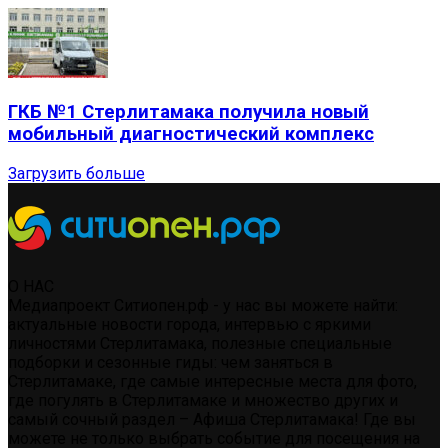
ГКБ №1 Стерлитамака получила новый
мобильный диагностический комплекс
Загрузить больше
О НАС
Медиапроект Ситиопен.рф - у нас вы можете найти:
актуальные новости города, интервью с яркими
личностями Стерлитамака, полезные специальные
подборки и сезонные гиды: чем заняться в
Стерлитамаке, где самые интересные места для фото,
где погулять в Стерлитамаке и множество других и
самый сочный раздел – Афиша Стерлитамака! Где вы
можете не только выбрать событие для посещения на