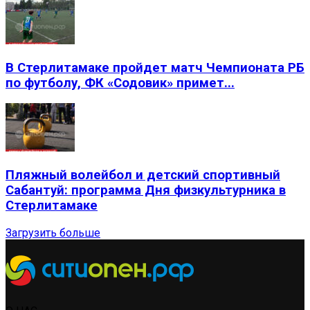
В Стерлитамаке пройдет матч Чемпионата РБ
по футболу, ФК «Содовик» примет...
Пляжный волейбол и детский спортивный
Сабантуй: программа Дня физкультурника в
Стерлитамаке
Загрузить больше