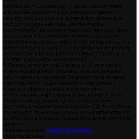
О НАС
Медиапроект Ситиопен.рф - у нас вы можете найти:
актуальные новости города, интервью с яркими
личностями Стерлитамака, полезные специальные
подборки и сезонные гиды: чем заняться в
Стерлитамаке, где самые интересные места для фото,
где погулять в Стерлитамаке и множество других и
самый сочный раздел – Афиша Стерлитамака! Где вы
можете не только выбрать событие для посещения на
свой вкус, но и купить билеты онлайн (театральные
спектакли, концерты, выступления)
Публикации с пометкой «Реклама», «Пресс-релиз»,
«Партнерский проект» оплачены рекламодателем/
предоставлены партнером. Редакция сайта не несет
ответственности за достоверность информации,
содержащейся в рекламных объявлениях.
Использование информации, размещенной на сайте
Ситиопен.рф, возможно только с письменного
разрешения администрации Ситиопен.рф, в противном
случае будут применены нормы законодательства РФ
об авторских и смежных правах. Возрастная категория
сайта 16+.
Свяжитесь с нами:
redaktor@cityopen.ru
Следуйте за нами