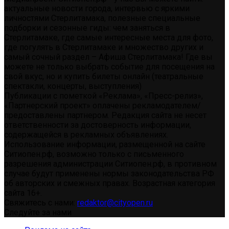
актуальные новости города, интервью с яркими
личностями Стерлитамака, полезные специальные
подборки и сезонные гиды: чем заняться в
Стерлитамаке, где самые интересные места для фото,
где погулять в Стерлитамаке и множество других и
самый сочный раздел – Афиша Стерлитамака! Где вы
можете не только выбрать событие для посещения на
свой вкус, но и купить билеты онлайн (театральные
спектакли, концерты, выступления)
Публикации с пометкой «Реклама», «Пресс-релиз»,
«Партнерский проект» оплачены рекламодателем/
предоставлены партнером. Редакция сайта не несет
ответственности за достоверность информации,
содержащейся в рекламных объявлениях.
Использование информации, размещенной на сайте
Ситиопен.рф, возможно только с письменного
разрешения администрации Ситиопен.рф, в противном
случае будут применены нормы законодательства РФ
об авторских и смежных правах. Возрастная категория
сайта 16+.
Свяжитесь с нами:
redaktor@cityopen.ru
Следуйте за нами