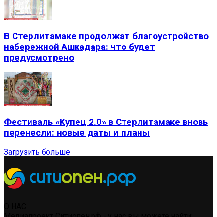
В Стерлитамаке продолжат благоустройство
набережной Ашкадара: что будет
предусмотрено
Фестиваль «Купец 2.0» в Стерлитамаке вновь
перенесли: новые даты и планы
Загрузить больше
О НАС
Медиапроект Ситиопен.рф - у нас вы можете найти: