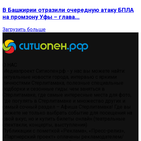
В Башкирии отразили очередную атаку БПЛА
на промзону Уфы – глава...
Загрузить больше
О НАС
Медиапроект Ситиопен.рф - у нас вы можете найти:
актуальные новости города, интервью с яркими
личностями Стерлитамака, полезные специальные
подборки и сезонные гиды: чем заняться в
Стерлитамаке, где самые интересные места для фото,
где погулять в Стерлитамаке и множество других и
самый сочный раздел – Афиша Стерлитамака! Где вы
можете не только выбрать событие для посещения на
свой вкус, но и купить билеты онлайн (театральные
спектакли, концерты, выступления)
Публикации с пометкой «Реклама», «Пресс-релиз»,
«Партнерский проект» оплачены рекламодателем/