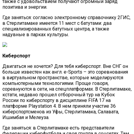
также с удовольствием получают огромный заряд
позитива и энергии.
Где заняться: согласно электронному справочнику 2ГИС,
в Стерлитамаке имеется 11 мест с батутами: два
специализированных батутных центра, а также
надувные в парках культуры.
Киберспорт
Двигаться не хочется? Для тебя киберспорт. Вне СНГ он
больше известен как англ. e-Sports – это соревнования
в виртуальном пространстве, которые моделируются
компьютерными технологиями. Проще говоря,
соревнуются в сети, на спецплатформах. В Стерлитамаке,
кстати, недавно прошел отборочный тур на Кубок
России по киберспорту в дисциплине FIFA 17 на
платформе Playstation 4. В нем приняли участие 36
киберспортсменов из Уфы, Стерлитамака, Салавата,
Ишимбая и Мелеуза.
Где заняться: в Стерлитамаке есть представители
Федерации киберфутбола и своя группа в соцсетях. Там