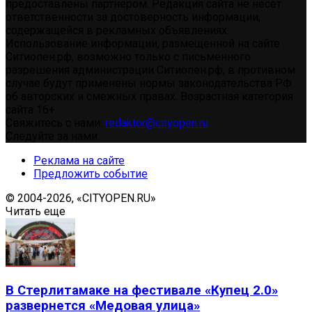
предоставлены партнером. Редакция сайта не несет
ответственности за достоверность информации,
содержащейся в рекламных объявлениях.
Использование информации, размещенной на сайте
Ситиопен.рф, возможно только с письменного
разрешения администрации Ситиопен.рф, в противном
случае будут применены нормы законодательства РФ
об авторских и смежных правах. Возрастная категория
сайта 16+.
Свяжитесь с нами:
redaktor@cityopen.ru
Следуйте за нами
Реклама на сайте
Предложить событие
© 2004-2026, «CITYOPEN.RU»
Читать еще
В Стерлитамаке на фестивале «Купец 2.0»
развернется «Медовая улица»