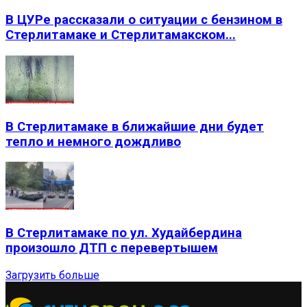
В ЦУРе рассказали о ситуации с бензином в
Стерлитамаке и Стерлитамакском...
В Стерлитамаке в ближайшие дни будет
тепло и немного дождливо
В Стерлитамаке по ул. Худайбердина
произошло ДТП с перевертышем
Загрузить больше