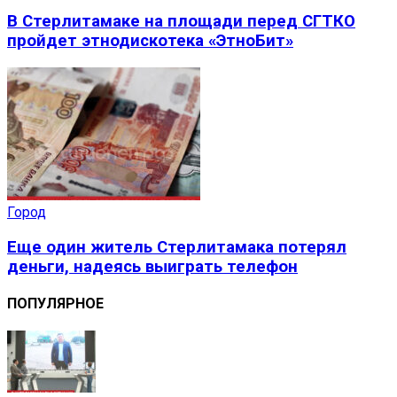
В Стерлитамаке на площади перед СГТКО
пройдет этнодискотека «ЭтноБит»
Город
Еще один житель Стерлитамака потерял
деньги, надеясь выиграть телефон
ПОПУЛЯРНОЕ