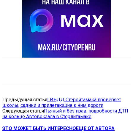
VK
Telegram
Email
Copy URL
Предыдущая статья
ГИБДД Стерлитамака проверяет
школы, садики и прилегающие к ним дороги
Следующая статья
Пьяный и без прав: подробности ДТП
на кольце Автовокзала в Стерлитамаке
ЭТО МОЖЕТ БЫТЬ ИНТЕРЕСНО
ЕЩЕ ОТ АВТОРА