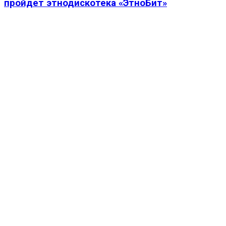
пройдет этнодискотека «ЭтноБит»