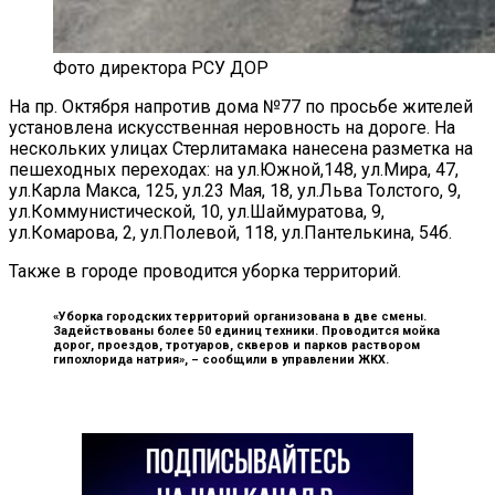
Фото директора РСУ ДОР
На пр. Октября напротив дома №77 по просьбе жителей
установлена искусственная неровность на дороге. На
нескольких улицах Стерлитамака нанесена разметка на
пешеходных переходах: на ул.Южной,148, ул.Мира, 47,
ул.Карла Макса, 125, ул.23 Мая, 18, ул.Льва Толстого, 9,
ул.Коммунистической, 10, ул.Шаймуратова, 9,
ул.Комарова, 2, ул.Полевой, 118, ул.Пантелькина, 54б.
Также в городе проводится уборка территорий.
«Уборка городских территорий организована в две смены.
Задействованы более 50 единиц техники. Проводится мойка
дорог, проездов, тротуаров, скверов и парков раствором
гипохлорида натрия», –
сообщили в управлении ЖКХ.