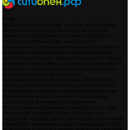
О НАС
Медиапроект Ситиопен.рф - у нас вы можете найти:
актуальные новости города, интервью с яркими
личностями Стерлитамака, полезные специальные
подборки и сезонные гиды: чем заняться в
Стерлитамаке, где самые интересные места для фото,
где погулять в Стерлитамаке и множество других и
самый сочный раздел – Афиша Стерлитамака! Где вы
можете не только выбрать событие для посещения на
свой вкус, но и купить билеты онлайн (театральные
спектакли, концерты, выступления)
Публикации с пометкой «Реклама», «Пресс-релиз»,
«Партнерский проект» оплачены рекламодателем/
предоставлены партнером. Редакция сайта не несет
ответственности за достоверность информации,
содержащейся в рекламных объявлениях.
Использование информации, размещенной на сайте
Ситиопен.рф, возможно только с письменного
разрешения администрации Ситиопен.рф, в противном
случае будут применены нормы законодательства РФ
об авторских и смежных правах. Возрастная категория