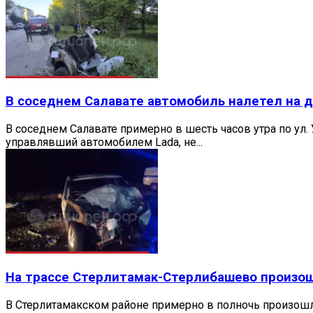
В соседнем Салавате автомобиль налетел на д
В соседнем Салавате примерно в шесть часов утра по у
управлявший автомобилем Lada, не...
На трассе Стерлитамак-Стерлибашево произо
В Стерлитамакском районе примерно в полночь произош