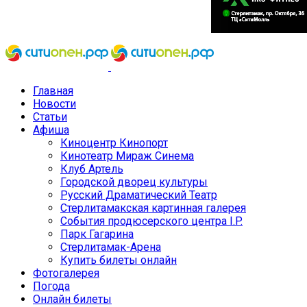
Главная
Новости
Статьи
Афиша
Киноцентр Кинопорт
Кинотеатр Мираж Синема
Клуб Артель
Городской дворец культуры
Русский Драматический Театр
Стерлитамакская картинная галерея
События продюсерского центра I.P.
Парк Гагарина
Стерлитамак-Арена
Купить билеты онлайн
Фотогалерея
Погода
Онлайн билеты