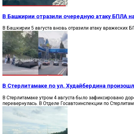
В Башкирии отразили очередную атаку БПЛА на
В Башкирии 5 августа вновь отразили атаку вражеских Б
В Стерлитамаке по ул. Худайбердина произош
В Стерлитамаке утром 4 августа было зафиксировано дор
перевернулась. В Отделе Госавтоинспекции по Стерлитама