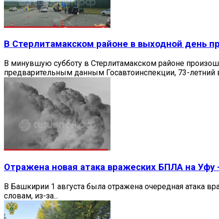
В Стерлитамакском районе в выходной день 
В минувшую субботу в Стерлитамакском районе произошл
предварительным данным Госавтоинспекции, 73-летний в
Отражена новая атака вражеских БПЛА на Уфу 
В Башкирии 1 августа была отражена очередная атака вр
словам, из-за...