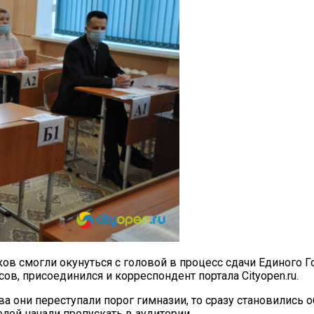
в смогли окунуться с головой в процесс сдачи Единого Г
ов, присоединился и корреспондент портала Cityopen.ru.
два они переступали порог гимназии, то сразу становилис
лей начали пропускать в аудитории.