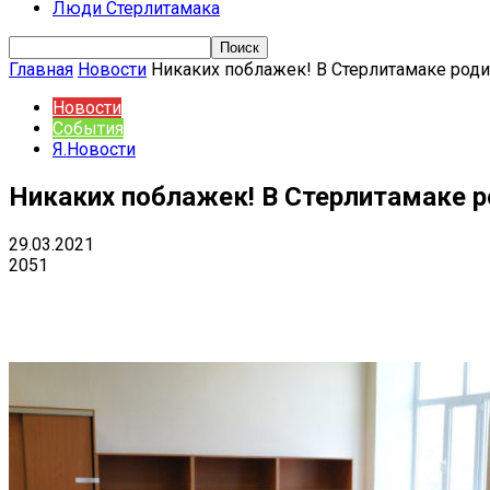
Люди Стерлитамака
Главная
Новости
Никаких поблажек! В Стерлитамаке род
Новости
События
Я.Новости
Никаких поблажек! В Стерлитамаке р
29.03.2021
2051
Поделиться
VK
Telegram
Ema