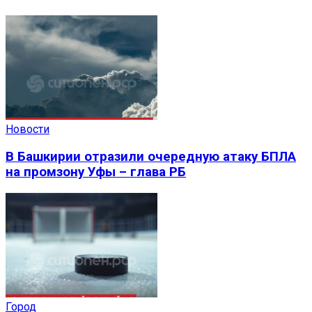
Новости
В Башкирии отразили очередную атаку БПЛА
на промзону Уфы – глава РБ
Город