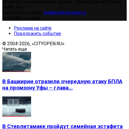
об авторских и смежных правах. Возрастная категория
сайта 16+.
Свяжитесь с нами:
redaktor@cityopen.ru
Следуйте за нами
Реклама на сайте
Предложить событие
© 2004-2026, «CITYOPEN.RU»
Читать еще
В Башкирии отразили очередную атаку БПЛА
на промзону Уфы – глава...
В Стерлитамаке пройдут семейная эстафета