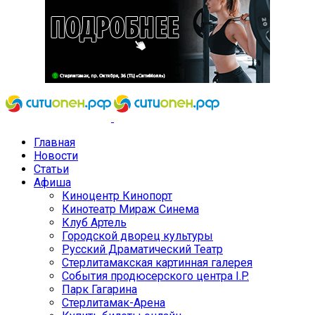
Главная
Новости
Статьи
Афиша
Киноцентр Кинопорт
Кинотеатр Мираж Синема
Клуб Артель
Городской дворец культуры
Русский Драматический Театр
Стерлитамакская картинная галерея
События продюсерского центра I.P.
Парк Гагарина
Стерлитамак-Арена