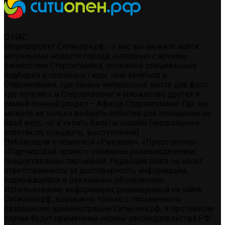
О НАС
Медиапроект Ситиопен.рф - у нас вы можете найти:
актуальные новости города, интервью с яркими
личностями Стерлитамака, полезные специальные
подборки и сезонные гиды: чем заняться в
Стерлитамаке, где самые интересные места для фото,
где погулять в Стерлитамаке и множество других и
самый сочный раздел – Афиша Стерлитамака! Где вы
можете не только выбрать событие для посещения на
свой вкус, но и купить билеты онлайн (театральные
спектакли, концерты, выступления)
Публикации с пометкой «Реклама», «Пресс-релиз»,
«Партнерский проект» оплачены рекламодателем/
предоставлены партнером. Редакция сайта не несет
ответственности за достоверность информации,
содержащейся в рекламных объявлениях.
Использование информации, размещенной на сайте
Ситиопен.рф, возможно только с письменного
разрешения администрации Ситиопен.рф, в противном
случае будут применены нормы законодательства РФ