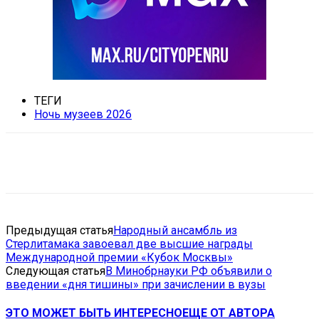
ТЕГИ
Ночь музеев 2026
VK
Telegram
Email
Copy URL
Предыдущая статья
Народный ансамбль из
Стерлитамака завоевал две высшие награды
Международной премии «Кубок Москвы»
Следующая статья
В Минобрнауки РФ объявили о
введении «дня тишины» при зачислении в вузы
ЭТО МОЖЕТ БЫТЬ ИНТЕРЕСНО
ЕЩЕ ОТ АВТОРА