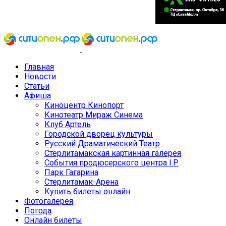
Главная
Новости
Статьи
Афиша
Киноцентр Кинопорт
Кинотеатр Мираж Синема
Клуб Артель
Городской дворец культуры
Русский Драматический Театр
Стерлитамакская картинная галерея
События продюсерского центра I.P.
Парк Гагарина
Стерлитамак-Арена
Купить билеты онлайн
Фотогалерея
Погода
Онлайн билеты