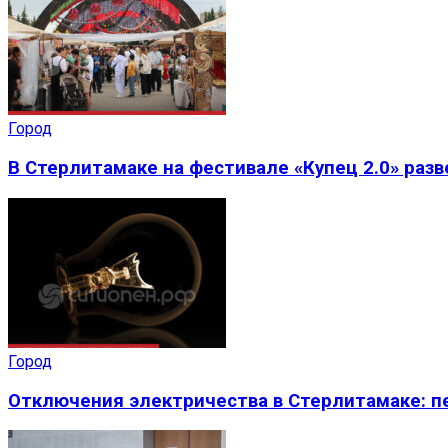
Город
В Стерлитамаке на фестивале «Купец 2.0» раз
Город
Отключения электричества в Стерлитамаке: пе