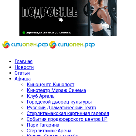
Главная
Новости
Статьи
Афиша
Киноцентр Кинопорт
Кинотеатр Мираж Синема
Клуб Артель
Городской дворец культуры
Русский Драматический Театр
Стерлитамакская картинная галерея
События продюсерского центра I.P.
Парк Гагарина
Стерлитамак-Арена