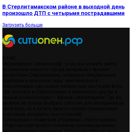
В Стерлитамакском районе в выходной день
произошло ДТП с четырьмя пострадавшими
Загрузить больше
О НАС
Медиапроект Ситиопен.рф - у нас вы можете найти:
актуальные новости города, интервью с яркими
личностями Стерлитамака, полезные специальные
подборки и сезонные гиды: чем заняться в
Стерлитамаке, где самые интересные места для фото,
где погулять в Стерлитамаке и множество других и
самый сочный раздел – Афиша Стерлитамака! Где вы
можете не только выбрать событие для посещения на
свой вкус, но и купить билеты онлайн (театральные
спектакли, концерты, выступления)
Публикации с пометкой «Реклама», «Пресс-релиз»,
«Партнерский проект» оплачены рекламодателем/
предоставлены партнером. Редакция сайта не несет