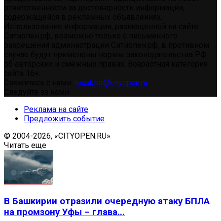
ответственности за достоверность информации,
содержащейся в рекламных объявлениях.
Использование информации, размещенной на сайте
Ситиопен.рф, возможно только с письменного
разрешения администрации Ситиопен.рф, в противном
случае будут применены нормы законодательства РФ
об авторских и смежных правах. Возрастная категория
сайта 16+.
Свяжитесь с нами:
redaktor@cityopen.ru
Следуйте за нами
Реклама на сайте
Предложить событие
© 2004-2026, «CITYOPEN.RU»
Читать еще
В Башкирии отразили очередную атаку БПЛА
на промзону Уфы – глава...