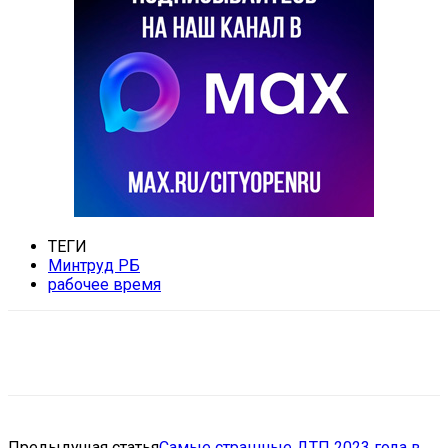
ТЕГИ
Минтруд РБ
рабочее время
VK
Telegram
Email
Copy URL
Предыдущая статья
Самые страшные ДТП 2023 года в