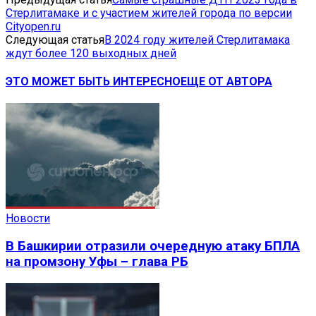
Стерлитамаке и с участием жителей города по версии
Cityopen.ru
Следующая статья
В 2024 году жителей Стерлитамака
ждут более 120 выходных дней
ЭТО МОЖЕТ БЫТЬ ИНТЕРЕСНО
ЕЩЕ ОТ АВТОРА
Новости
В Башкирии отразили очередную атаку БПЛА
на промзону Уфы – глава РБ