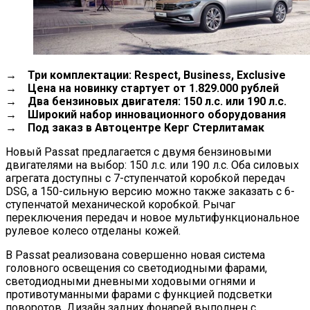
→
Три
комплектации
: Respect, Business, Exclusive
→ Цена на новинку стартует от 1.829.000 рублей
→ Два бензиновых двигателя: 150 л.с. или 190 л.с.
→ Широкий набор инновационного оборудования
→ Под заказ
в Автоцентре Керг Стерлитамак
Новый Passat предлагается с двумя бензиновыми
двигателями на выбор: 150 л.с. или 190 л.с. Оба силовых
агрегата доступны с 7-ступенчатой коробкой передач
DSG, а 150-сильную версию можно также заказать с 6-
ступенчатой механической коробкой. Рычаг
переключения передач и новое мультифункциональное
рулевое колесо отделаны кожей.
В Passat реализована совершенно новая система
головного освещения со светодиодными фарами,
светодиодными дневными ходовыми огнями и
противотуманными фарами с функцией подсветки
поворотов. Дизайн задних фонарей выполнен с