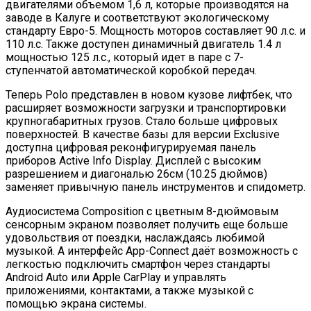
двигателями объемом 1,6 л, которые производятся на
заводе в Калуге и соответствуют экологическому
стандарту Евро-5. Мощность моторов составляет 90 л.с. и
110 л.с. Также доступен динамичный двигатель 1.4 л
мощностью 125 л.с., который идет в паре с 7-
ступенчатой автоматической коробкой передач.
Теперь Polo представлен в новом кузове лифтбек, что
расширяет возможности загрузки и транспортировки
крупногабаритных грузов. Стало больше цифровых
поверхностей. В качестве базы для версии Exclusive
доступна цифровая реконфигурируемая панель
приборов Active Info Display. Дисплей с высоким
разрешением и диагональю 26см (10.25 дюймов)
заменяет привычную панель инструментов и спидометр.
Аудиосистема Composition c цветным 8-дюймовым
сенсорным экраном позволяет получить еще больше
удовольствия от поездки, наслаждаясь любимой
музыкой. А интерфейс App-Connect даёт возможность с
легкостью подключить смартфон через стандарты
Android Auto или Apple CarPlay и управлять
приложениями, контактами, а также музыкой с
помощью экрана системы.