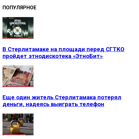
ПОПУЛЯРНОЕ
В Стерлитамаке на площади перед СГТКО
пройдет этнодискотека «ЭтноБит»
Еще один житель Стерлитамака потерял
деньги, надеясь выиграть телефон