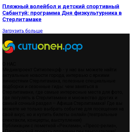
Пляжный волейбол и детский спортивный
Сабантуй: программа Дня физкультурника в
Стерлитамаке
Загрузить больше
О НАС
Медиапроект Ситиопен.рф - у нас вы можете найти:
актуальные новости города, интервью с яркими
личностями Стерлитамака, полезные специальные
подборки и сезонные гиды: чем заняться в
Стерлитамаке, где самые интересные места для фото,
где погулять в Стерлитамаке и множество других и
самый сочный раздел – Афиша Стерлитамака! Где вы
можете не только выбрать событие для посещения на
свой вкус, но и купить билеты онлайн (театральные
спектакли, концерты, выступления)
Публикации с пометкой «Реклама», «Пресс-релиз»,
«Партнерский проект» оплачены рекламодателем/