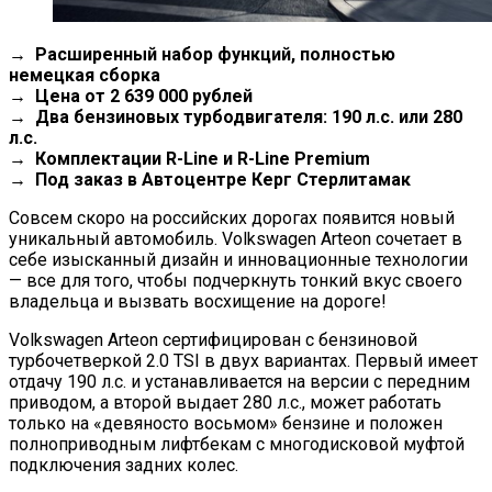
→ Расширенный набор функций, полностью
немецкая сборка
→ Цена от 2 639 000 рублей
→ Два бензиновых турбодвигателя: 190 л.с. или 280
л.с.
→ Комплектации R-Line и R-Line Premium
→ Под заказ в Автоцентре Керг Стерлитамак
Совсем скоро на российских дорогах появится новый
уникальный автомобиль. Volkswagen Arteon сочетает в
себе изысканный дизайн и инновационные технологии
— все для того, чтобы подчеркнуть тонкий вкус своего
владельца и вызвать восхищение на дороге!
Volkswagen Arteon сертифицирован с бензиновой
турбочетверкой 2.0 TSI в двух вариантах. Первый имеет
отдачу 190 л.с. и устанавливается на версии с передним
приводом, а второй выдает 280 л.с., может работать
только на «девяносто восьмом» бензине и положен
полноприводным лифтбекам с многодисковой муфтой
подключения задних колес.