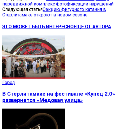
передвижной комплекс фотофиксации нарушений
Следующая статья
Секцию фигурного катания в
Стерлитамаке откроют в новом сезоне
ЭТО МОЖЕТ БЫТЬ ИНТЕРЕСНО
ЕЩЕ ОТ АВТОРА
Город
В Стерлитамаке на фестивале «Купец 2.0»
развернется «Медовая улица»