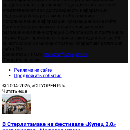
предоставлены партнером. Редакция сайта не несет
ответственности за достоверность информации,
содержащейся в рекламных объявлениях.
Использование информации, размещенной на сайте
Ситиопен.рф, возможно только с письменного
разрешения администрации Ситиопен.рф, в противном
случае будут применены нормы законодательства РФ
об авторских и смежных правах. Возрастная категория
сайта 16+.
Свяжитесь с нами:
redaktor@cityopen.ru
Следуйте за нами
Реклама на сайте
Предложить событие
© 2004-2026, «CITYOPEN.RU»
Читать еще
В Стерлитамаке на фестивале «Купец 2.0»