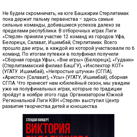
Не будем скромничать, на юге Башкирии Стерлитамак
пока держит пальму первенства – здесь самые
сильные команды, добившиеся успехов далеко за
пределами республики. В отборочных играх Лиги
«Стерля» приняли участие 12 команд из городов Уфа,
Белорецк, Салават, Ишимбай, Стерлитамак. Всего
прошло две игры, в каждой из которой участвовали по 6
команд. По итогам путевки в полуфинал получили
«Сборная города Уфы», «Вне игры» (Белорецк), «Гудвин»
(Стерлитамакский филиал БашГУ), «Инспектор КОТ»
(УГАТУ. Ишимбай), «Непростые штучки» (СГПА),
«Аристос» (Салават), «Усы» (УГАТУ, Ишимбай), сборная
СГПА. Что принесет нам юбилейный сезон, мы увидим
уже на полуфинальных играх, которые по традиции
пройдут в ноябре этого года. Организатором Южной
Региональной Лиги КВН «Стерля» выступил Центр
развития творчества детей и юношества.