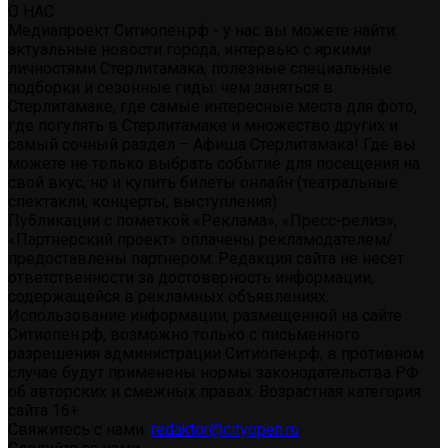
О НАС
Медиапроект Ситиопен.рф - у нас вы можете найти:
актуальные новости города, интервью с яркими
личностями Стерлитамака, полезные специальные
подборки и сезонные гиды: чем заняться в
Стерлитамаке, где самые интересные места для фото,
где погулять в Стерлитамаке и множество других и
самый сочный раздел – Афиша Стерлитамака! Где вы
можете не только выбрать событие для посещения на
свой вкус, но и купить билеты онлайн (театральные
спектакли, концерты, выступления)
Публикации с пометкой «Реклама», «Пресс-релиз»,
«Партнерский проект» оплачены рекламодателем/
предоставлены партнером. Редакция сайта не несет
ответственности за достоверность информации,
содержащейся в рекламных объявлениях.
Использование информации, размещенной на сайте
Ситиопен.рф, возможно только с письменного
разрешения администрации Ситиопен.рф, в противном
случае будут применены нормы законодательства РФ
об авторских и смежных правах. Возрастная категория
сайта 16+.
Свяжитесь с нами:
redaktor@cityopen.ru