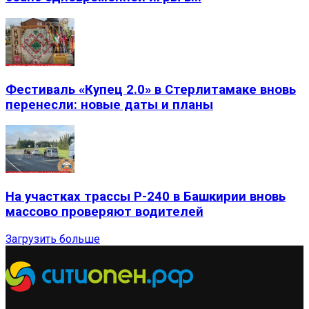
Фестиваль «Купец 2.0» в Стерлитамаке вновь
перенесли: новые даты и планы
На участках трассы Р-240 в Башкирии вновь
массово проверяют водителей
Загрузить больше