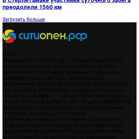
В Стерлитамаке участники суточного забега
преодолели 1560 км
Загрузить больше
О НАС
Медиапроект Ситиопен.рф - у нас вы можете найти:
актуальные новости города, интервью с яркими
личностями Стерлитамака, полезные специальные
подборки и сезонные гиды: чем заняться в
Стерлитамаке, где самые интересные места для фото,
где погулять в Стерлитамаке и множество других и
самый сочный раздел – Афиша Стерлитамака! Где вы
можете не только выбрать событие для посещения на
свой вкус, но и купить билеты онлайн (театральные
спектакли, концерты, выступления)
Публикации с пометкой «Реклама», «Пресс-релиз»,
«Партнерский проект» оплачены рекламодателем/
предоставлены партнером. Редакция сайта не несет
ответственности за достоверность информации,