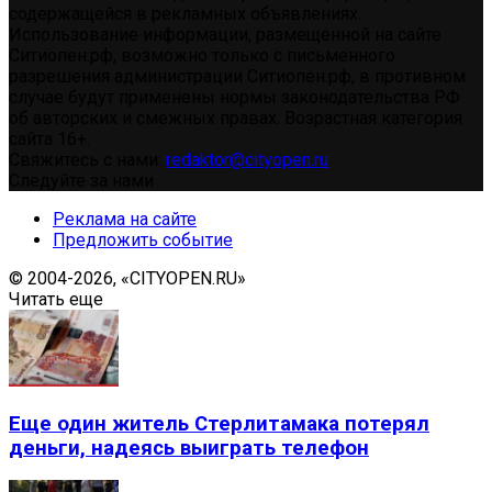
содержащейся в рекламных объявлениях.
Использование информации, размещенной на сайте
Ситиопен.рф, возможно только с письменного
разрешения администрации Ситиопен.рф, в противном
случае будут применены нормы законодательства РФ
об авторских и смежных правах. Возрастная категория
сайта 16+.
Свяжитесь с нами:
redaktor@cityopen.ru
Следуйте за нами
Реклама на сайте
Предложить событие
© 2004-2026, «CITYOPEN.RU»
Читать еще
Еще один житель Стерлитамака потерял
деньги, надеясь выиграть телефон