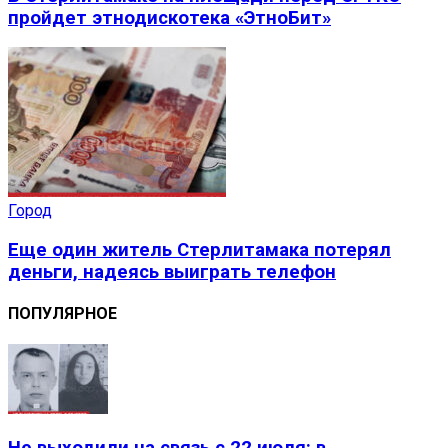
пройдет этнодискотека «ЭтноБит»
Город
Еще один житель Стерлитамака потерял
деньги, надеясь выиграть телефон
ПОПУЛЯРНОЕ