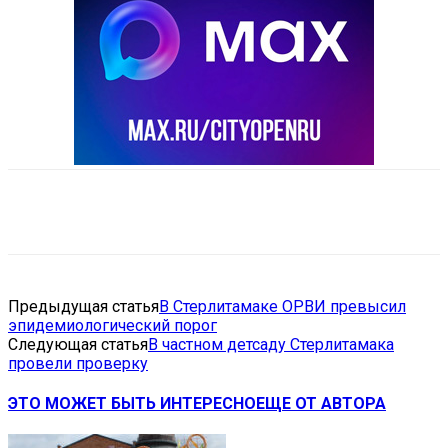
VK
Telegram
Email
Copy URL
Предыдущая статья
В Стерлитамаке ОРВИ превысил
эпидемиологический порог
Следующая статья
В частном детсаду Стерлитамака
провели проверку
ЭТО МОЖЕТ БЫТЬ ИНТЕРЕСНО
ЕЩЕ ОТ АВТОРА