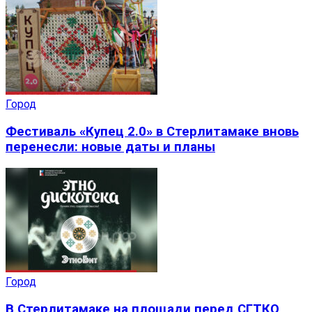
Город
Фестиваль «Купец 2.0» в Стерлитамаке вновь
перенесли: новые даты и планы
Город
В Стерлитамаке на площади перед СГТКО