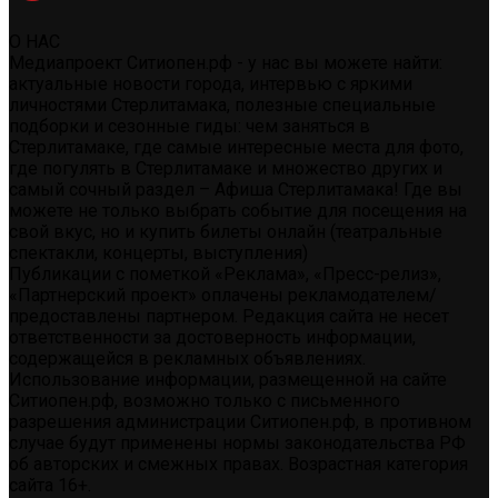
О НАС
Медиапроект Ситиопен.рф - у нас вы можете найти:
актуальные новости города, интервью с яркими
личностями Стерлитамака, полезные специальные
подборки и сезонные гиды: чем заняться в
Стерлитамаке, где самые интересные места для фото,
где погулять в Стерлитамаке и множество других и
самый сочный раздел – Афиша Стерлитамака! Где вы
можете не только выбрать событие для посещения на
свой вкус, но и купить билеты онлайн (театральные
спектакли, концерты, выступления)
Публикации с пометкой «Реклама», «Пресс-релиз»,
«Партнерский проект» оплачены рекламодателем/
предоставлены партнером. Редакция сайта не несет
ответственности за достоверность информации,
содержащейся в рекламных объявлениях.
Использование информации, размещенной на сайте
Ситиопен.рф, возможно только с письменного
разрешения администрации Ситиопен.рф, в противном
случае будут применены нормы законодательства РФ
об авторских и смежных правах. Возрастная категория
сайта 16+.