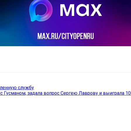
il
Copy URL
иленную службу
с Гусманом, задала вопрос Сергею Лаврову и выиграла 10