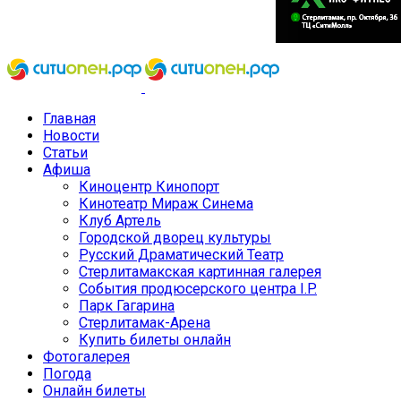
Главная
Новости
Статьи
Афиша
Киноцентр Кинопорт
Кинотеатр Мираж Синема
Клуб Артель
Городской дворец культуры
Русский Драматический Театр
Стерлитамакская картинная галерея
События продюсерского центра I.P.
Парк Гагарина
Стерлитамак-Арена
Купить билеты онлайн
Фотогалерея
Погода
Онлайн билеты