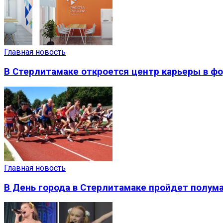
Главная новость
В Стерлитамаке откроется центр карьеры в фо
Главная новость
В День города в Стерлитамаке пройдет полум