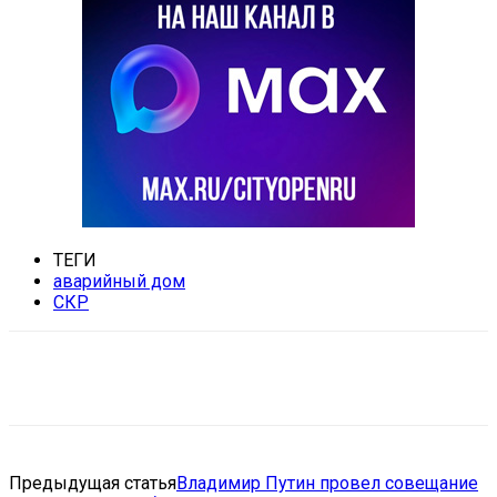
ТЕГИ
аварийный дом
СКР
VK
Telegram
Email
Copy URL
Предыдущая статья
Владимир Путин провел совещание