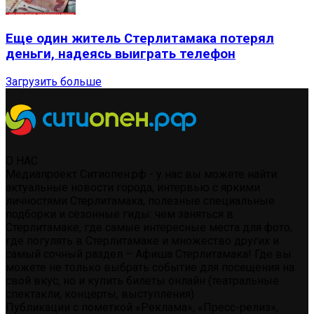
Еще один житель Стерлитамака потерял
деньги, надеясь выиграть телефон
Загрузить больше
О НАС
Медиапроект Ситиопен.рф - у нас вы можете найти:
актуальные новости города, интервью с яркими
личностями Стерлитамака, полезные специальные
подборки и сезонные гиды: чем заняться в
Стерлитамаке, где самые интересные места для фото,
где погулять в Стерлитамаке и множество других и
самый сочный раздел – Афиша Стерлитамака! Где вы
можете не только выбрать событие для посещения на
свой вкус, но и купить билеты онлайн (театральные
спектакли, концерты, выступления)
Публикации с пометкой «Реклама», «Пресс-релиз»,