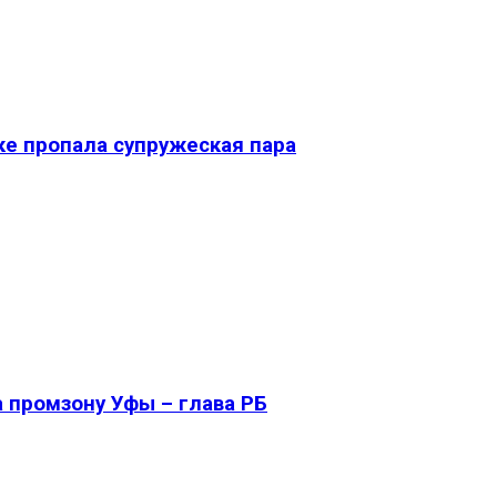
ке пропала супружеская пара
 промзону Уфы – глава РБ