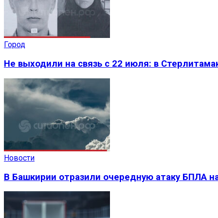
Город
Не выходили на связь с 22 июля: в Стерлитама
Новости
В Башкирии отразили очередную атаку БПЛА на