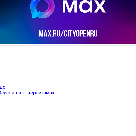
il
Copy URL
до
Юсупова в г.Стерлитамак