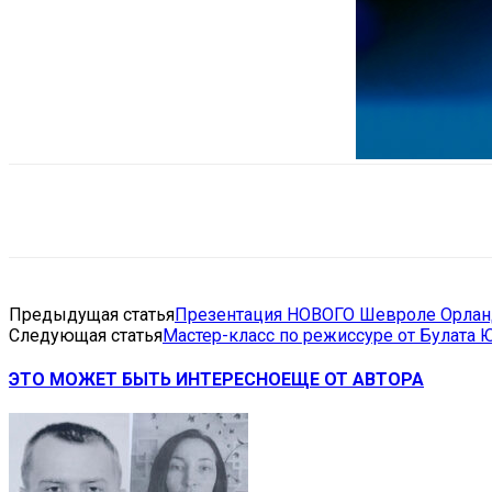
Поделиться
VK
Telegram
Ema
Предыдущая статья
Презентация НОВОГО Шевроле Орлан
Следующая статья
Мастер-класс по режиссуре от Булата 
ЭТО МОЖЕТ БЫТЬ ИНТЕРЕСНО
ЕЩЕ ОТ АВТОРА