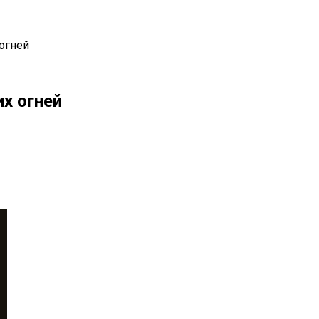
огней
х огней
il
Copy URL