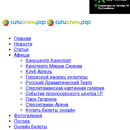
Главная
Новости
Статьи
Афиша
Киноцентр Кинопорт
Кинотеатр Мираж Синема
Клуб Артель
Городской дворец культуры
Русский Драматический Театр
Стерлитамакская картинная галерея
События продюсерского центра I.P.
Парк Гагарина
Стерлитамак-Арена
Купить билеты онлайн
Фотогалерея
Погода
Онлайн билеты