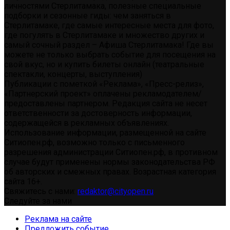
личностями Стерлитамака, полезные специальные
подборки и сезонные гиды: чем заняться в
Стерлитамаке, где самые интересные места для фото,
где погулять в Стерлитамаке и множество других и
самый сочный раздел – Афиша Стерлитамака! Где вы
можете не только выбрать событие для посещения на
свой вкус, но и купить билеты онлайн (театральные
спектакли, концерты, выступления)
Публикации с пометкой «Реклама», «Пресс-релиз»,
«Партнерский проект» оплачены рекламодателем/
предоставлены партнером. Редакция сайта не несет
ответственности за достоверность информации,
содержащейся в рекламных объявлениях.
Использование информации, размещенной на сайте
Ситиопен.рф, возможно только с письменного
разрешения администрации Ситиопен.рф, в противном
случае будут применены нормы законодательства РФ
об авторских и смежных правах. Возрастная категория
сайта 16+.
Свяжитесь с нами:
redaktor@cityopen.ru
Следуйте за нами
Реклама на сайте
Предложить событие