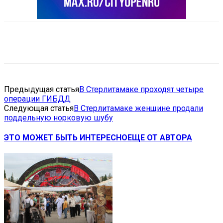
VK
Telegram
Email
Copy URL
Предыдущая статья
В Стерлитамаке проходят четыре
операции ГИБДД
Следующая статья
В Стерлитамаке женщине продали
поддельную норковую шубу
ЭТО МОЖЕТ БЫТЬ ИНТЕРЕСНО
ЕЩЕ ОТ АВТОРА