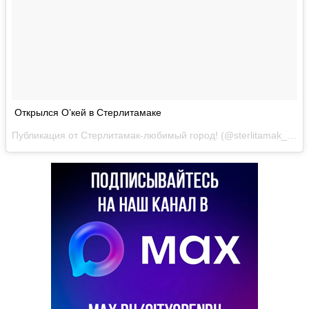
Открылся О’кей в Стерлитамаке
Публикация от Стерлитамак-любимый город! (@sterlitamak_online)