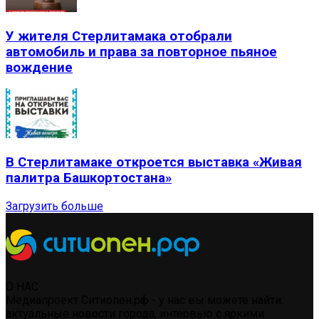
У жителя Стерлитамака отобрали
автомобиль и права за повторное пьяное
вождение
В Стерлитамаке откроется выставка «Живая
палитра Башкортостана»
Загрузить больше
О НАС
Медиапроект Ситиопен.рф - у нас вы можете найти:
актуальные новости города, интервью с яркими