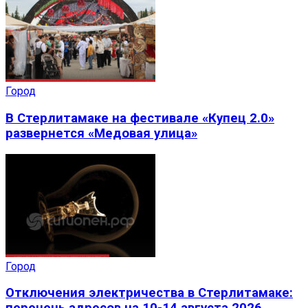
Город
В Стерлитамаке на фестивале «Купец 2.0»
развернется «Медовая улица»
Город
Отключения электричества в Стерлитамаке: