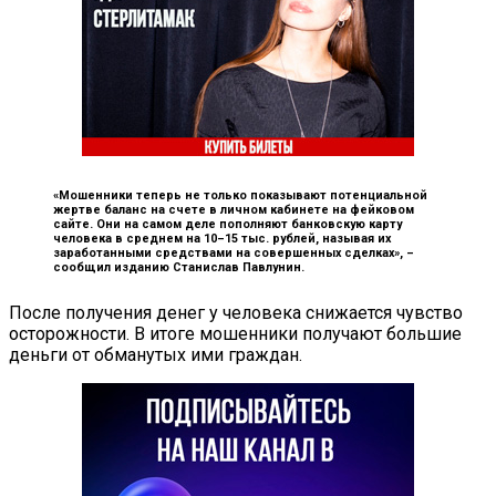
«Мошенники теперь не только показывают потенциальной
жертве баланс на счете в личном кабинете на фейковом
сайте. Они на самом деле пополняют банковскую карту
человека в среднем на 10–15 тыс. рублей, называя их
заработанными средствами на совершенных сделках», –
сообщил изданию Станислав Павлунин.
После получения денег у человека снижается чувство
осторожности. В итоге мошенники получают большие
деньги от обманутых ими граждан.