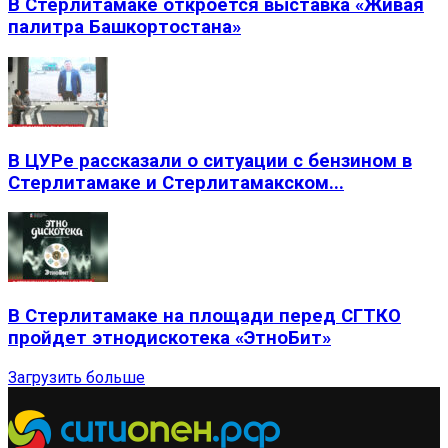
В Стерлитамаке откроется выставка «Живая
палитра Башкортостана»
В ЦУРе рассказали о ситуации с бензином в
Стерлитамаке и Стерлитамакском...
В Стерлитамаке на площади перед СГТКО
пройдет этнодискотека «ЭтноБит»
Загрузить больше