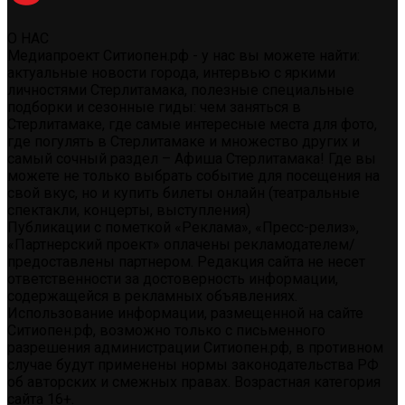
О НАС
Медиапроект Ситиопен.рф - у нас вы можете найти:
актуальные новости города, интервью с яркими
личностями Стерлитамака, полезные специальные
подборки и сезонные гиды: чем заняться в
Стерлитамаке, где самые интересные места для фото,
где погулять в Стерлитамаке и множество других и
самый сочный раздел – Афиша Стерлитамака! Где вы
можете не только выбрать событие для посещения на
свой вкус, но и купить билеты онлайн (театральные
спектакли, концерты, выступления)
Публикации с пометкой «Реклама», «Пресс-релиз»,
«Партнерский проект» оплачены рекламодателем/
предоставлены партнером. Редакция сайта не несет
ответственности за достоверность информации,
содержащейся в рекламных объявлениях.
Использование информации, размещенной на сайте
Ситиопен.рф, возможно только с письменного
разрешения администрации Ситиопен.рф, в противном
случае будут применены нормы законодательства РФ
об авторских и смежных правах. Возрастная категория
сайта 16+.