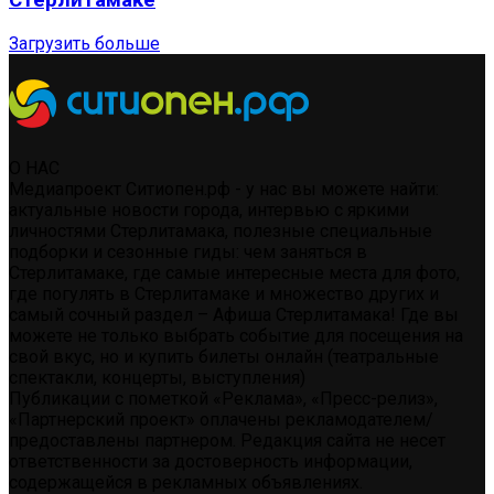
Стерлитамаке
Загрузить больше
О НАС
Медиапроект Ситиопен.рф - у нас вы можете найти:
актуальные новости города, интервью с яркими
личностями Стерлитамака, полезные специальные
подборки и сезонные гиды: чем заняться в
Стерлитамаке, где самые интересные места для фото,
где погулять в Стерлитамаке и множество других и
самый сочный раздел – Афиша Стерлитамака! Где вы
можете не только выбрать событие для посещения на
свой вкус, но и купить билеты онлайн (театральные
спектакли, концерты, выступления)
Публикации с пометкой «Реклама», «Пресс-релиз»,
«Партнерский проект» оплачены рекламодателем/
предоставлены партнером. Редакция сайта не несет
ответственности за достоверность информации,
содержащейся в рекламных объявлениях.