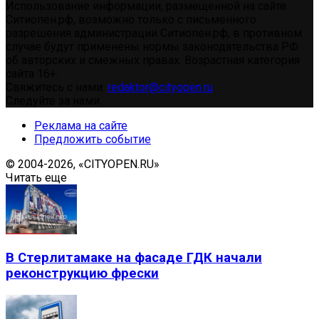
Использование информации, размещенной на сайте
Ситиопен.рф, возможно только с письменного
разрешения администрации Ситиопен.рф, в противном
случае будут применены нормы законодательства РФ
об авторских и смежных правах. Возрастная категория
сайта 16+.
Свяжитесь с нами:
redaktor@cityopen.ru
Следуйте за нами
Реклама на сайте
Предложить событие
© 2004-2026, «CITYOPEN.RU»
Читать еще
В Стерлитамаке на фасаде ГДК начали
реконструкцию фрески