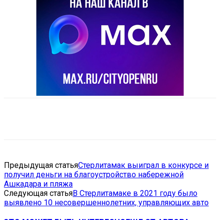
VK
Telegram
Email
Copy URL
Предыдущая статья
Стерлитамак выиграл в конкурсе и
получил деньги на благоустройство набережной
Ашкадара и пляжа
Следующая статья
В Стерлитамаке в 2021 году было
выявлено 10 несовершеннолетних, управляющих авто