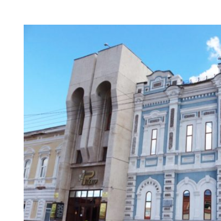
VK
Telegram
Email
Copy URL