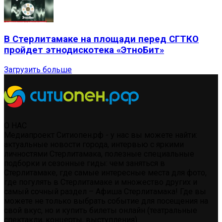
В Стерлитамаке на площади перед СГТКО
пройдет этнодискотека «ЭтноБит»
Загрузить больше
О НАС
Медиапроект Ситиопен.рф - у нас вы можете найти:
актуальные новости города, интервью с яркими
личностями Стерлитамака, полезные специальные
подборки и сезонные гиды: чем заняться в
Стерлитамаке, где самые интересные места для фото,
где погулять в Стерлитамаке и множество других и
самый сочный раздел – Афиша Стерлитамака! Где вы
можете не только выбрать событие для посещения на
свой вкус, но и купить билеты онлайн (театральные
спектакли, концерты, выступления)