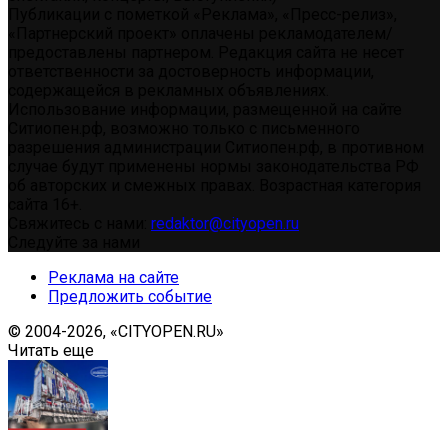
Публикации с пометкой «Реклама», «Пресс-релиз»,
«Партнерский проект» оплачены рекламодателем/
предоставлены партнером. Редакция сайта не несет
ответственности за достоверность информации,
содержащейся в рекламных объявлениях.
Использование информации, размещенной на сайте
Ситиопен.рф, возможно только с письменного
разрешения администрации Ситиопен.рф, в противном
случае будут применены нормы законодательства РФ
об авторских и смежных правах. Возрастная категория
сайта 16+.
Свяжитесь с нами:
redaktor@cityopen.ru
Следуйте за нами
Реклама на сайте
Предложить событие
© 2004-2026, «CITYOPEN.RU»
Читать еще