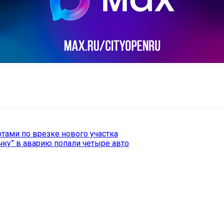
il
Copy URL
отами по врезке нового участка
чку” в аварию попали четыре авто