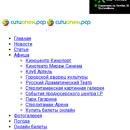
Главная
Новости
Статьи
Афиша
Киноцентр Кинопорт
Кинотеатр Мираж Синема
Клуб Артель
Городской дворец культуры
Русский Драматический Театр
Стерлитамакская картинная галерея
События продюсерского центра I.P.
Парк Гагарина
Стерлитамак-Арена
Купить билеты онлайн
Фотогалерея
Погода
Онлайн билеты