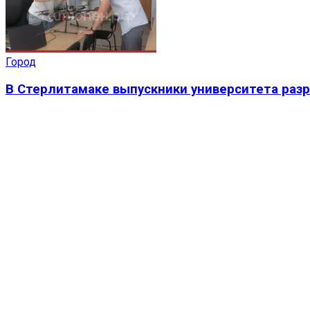
Город
В Стерлитамаке выпускники университета раз