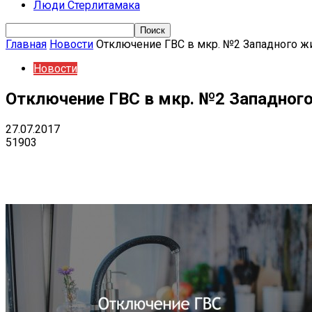
Люди Стерлитамака
Главная
Новости
Отключение ГВС в мкр. №2 Западного ж
Новости
Отключение ГВС в мкр. №2 Западного
27.07.2017
51903
Поделиться
VK
Telegram
Ema