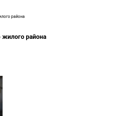
илого района
 жилого района
il
Copy URL