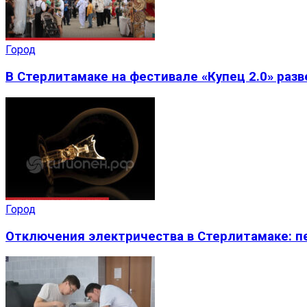
Город
В Стерлитамаке на фестивале «Купец 2.0» раз
Город
Отключения электричества в Стерлитамаке: пе