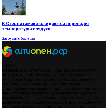
В Стерлитамаке ожидаются перепады
температуры воздуха
Загрузить больше
О НАС
Медиапроект Ситиопен.рф - у нас вы можете найти:
актуальные новости города, интервью с яркими
личностями Стерлитамака, полезные специальные
подборки и сезонные гиды: чем заняться в
Стерлитамаке, где самые интересные места для фото,
где погулять в Стерлитамаке и множество других и
самый сочный раздел – Афиша Стерлитамака! Где вы
можете не только выбрать событие для посещения на
свой вкус, но и купить билеты онлайн (театральные