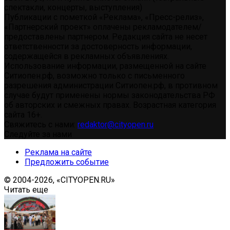
спектакли, концерты, выступления)
Публикации с пометкой «Реклама», «Пресс-релиз»,
«Партнерский проект» оплачены рекламодателем/
предоставлены партнером. Редакция сайта не несет
ответственности за достоверность информации,
содержащейся в рекламных объявлениях.
Использование информации, размещенной на сайте
Ситиопен.рф, возможно только с письменного
разрешения администрации Ситиопен.рф, в противном
случае будут применены нормы законодательства РФ
об авторских и смежных правах. Возрастная категория
сайта 16+.
Свяжитесь с нами:
redaktor@cityopen.ru
Следуйте за нами
Реклама на сайте
Предложить событие
© 2004-2026, «CITYOPEN.RU»
Читать еще