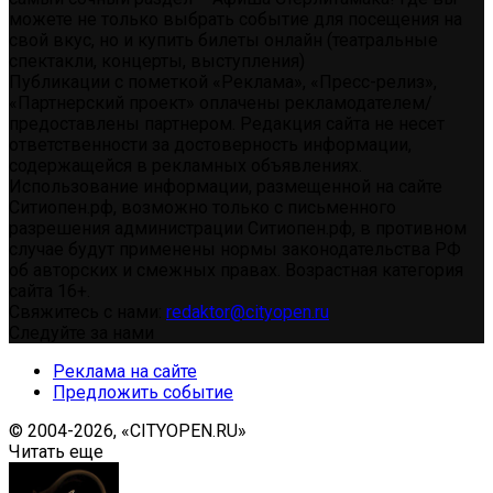
можете не только выбрать событие для посещения на
свой вкус, но и купить билеты онлайн (театральные
спектакли, концерты, выступления)
Публикации с пометкой «Реклама», «Пресс-релиз»,
«Партнерский проект» оплачены рекламодателем/
предоставлены партнером. Редакция сайта не несет
ответственности за достоверность информации,
содержащейся в рекламных объявлениях.
Использование информации, размещенной на сайте
Ситиопен.рф, возможно только с письменного
разрешения администрации Ситиопен.рф, в противном
случае будут применены нормы законодательства РФ
об авторских и смежных правах. Возрастная категория
сайта 16+.
Свяжитесь с нами:
redaktor@cityopen.ru
Следуйте за нами
Реклама на сайте
Предложить событие
© 2004-2026, «CITYOPEN.RU»
Читать еще