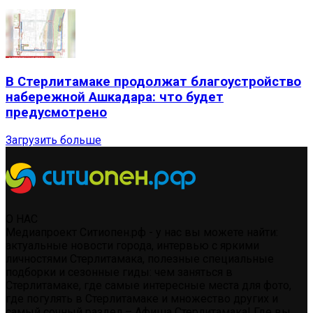
В Стерлитамаке продолжат благоустройство
набережной Ашкадара: что будет
предусмотрено
Загрузить больше
О НАС
Медиапроект Ситиопен.рф - у нас вы можете найти:
актуальные новости города, интервью с яркими
личностями Стерлитамака, полезные специальные
подборки и сезонные гиды: чем заняться в
Стерлитамаке, где самые интересные места для фото,
где погулять в Стерлитамаке и множество других и
самый сочный раздел – Афиша Стерлитамака! Где вы