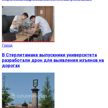
Город
В Стерлитамаке выпускники университета
разработали дрон для выявления изъянов на
дорогах