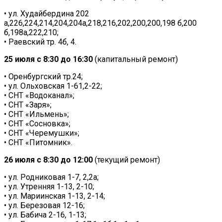
• ул. Худайбердина 202
а,226,224,214,204,204а,218,216,202,200,200,198 б,200
б,198а,222,210;
• Раевский тр. 4б, 4.
25 июля с 8:30 до 16:30
(капитальный ремонт)
• Оренбургский тр.24;
• ул. Ольховская 1-61,2-22;
• СНТ «Водоканал»;
• СНТ «Заря»;
• СНТ «Ильмень»;
• СНТ «Сосновка»;
• СНТ «Черемушки»;
• СНТ «Питомник».
26 июля с 8:30 до 12:00
(текущий ремонт)
• ул. Родниковая 1-7, 2,2а;
• ул. Утренняя 1-13, 2-10;
• ул. Мариинская 1-13, 2-14;
• ул. Березовая 12-16;
• ул. Бабича 2-16, 1-13;