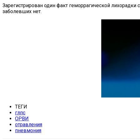
Зарегистрирован один факт геморрагической лихорадки 
заболевших нет.
ТЕГИ
глпс
ОРВИ
отравления
пневмония