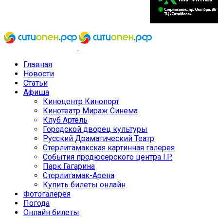
Главная
Новости
Статьи
Афиша
Киноцентр Кинопорт
Кинотеатр Мираж Синема
Клуб Артель
Городской дворец культуры
Русский Драматический Театр
Стерлитамакская картинная галерея
События продюсерского центра I.P.
Парк Гагарина
Стерлитамак-Арена
Купить билеты онлайн
Фотогалерея
Погода
Онлайн билеты