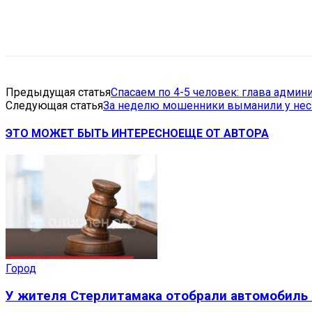
Поделиться
VK
Telegram
Ema
Предыдущая статья
Спасаем по 4-5 человек: глава админ
Следующая статья
За неделю мошенники выманили у нес
ЭТО МОЖЕТ БЫТЬ ИНТЕРЕСНО
ЕЩЕ ОТ АВТОРА
Город
У жителя Стерлитамака отобрали автомобиль 