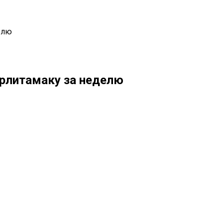
елю
ерлитамаку за неделю