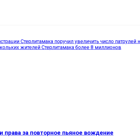
il
Copy URL
истрации Стерлитамака поручил увеличить число патрулей 
кольких жителей Стерлитамака более 8 миллионов
и права за повторное пьяное вождение